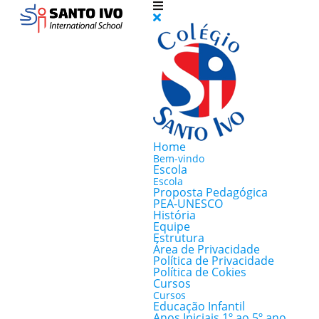
Home
Bem-vindo
Escola
Escola
Proposta Pedagógica
PEA-UNESCO
História
Equipe
Estrutura
Área de Privacidade
Política de Privacidade
Política de Cokies
Cursos
Cursos
Educação Infantil
Anos Iniciais 1º ao 5º ano