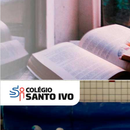
Com imersão Bilingue - Anos
Finais
6º AO 9º ANO FUNDAMENTAL
I
nglês: Turmas Reduzidas
(Proficiência)
Leituras Literárias
ALUNOS NOVOS
Entre em Contato
Agende uma Visita