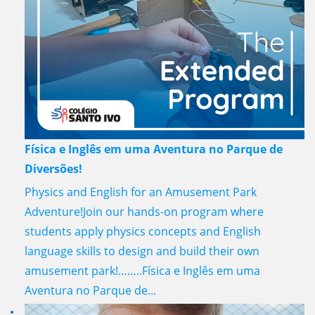
Física e Inglês em uma Aventura no Parque de
Diversões!
Physics and English for an Amusement Park
Adventure!Join our hands-on program where
students apply physics concepts and English
language skills to design and build their own
amusement park!……..Física e Inglês em uma
Aventura no Parque de...