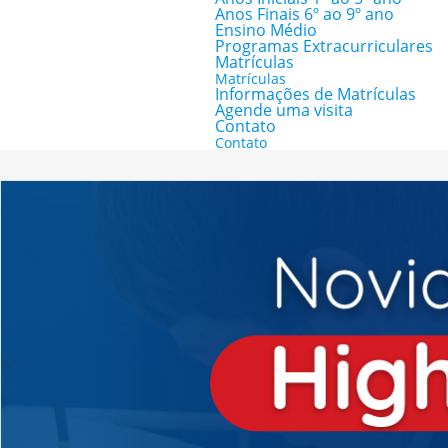
Anos Finais 6º ao 9º ano
Ensino Médio
Programas Extracurriculares
Matrículas
Matrículas
Informações de Matrículas
Agende uma visita
Contato
Contato