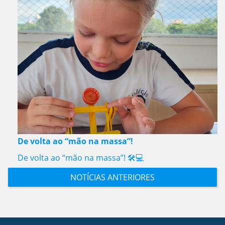
De volta ao “mão na massa”!
De volta ao “mão na massa”! 🛠️💻
NOTÍCIAS ANTERIORES