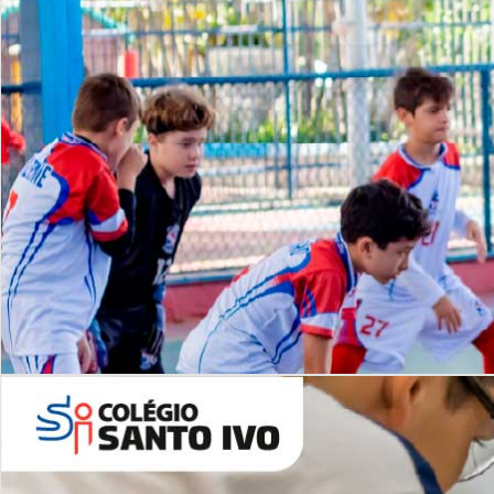
Lista de vídeos
NOSSO
CANAL
Desafios | Saiba mais