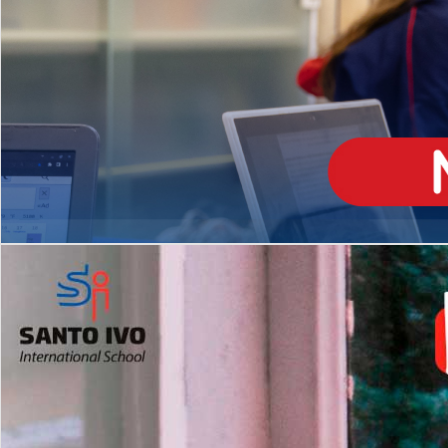
ENSINO
MÉDIO
Opção de H
igh School
Dupla Diplomação
Matrículas Abertas 2026
2º AO 5º ANO FUNDAMENTAL
I
nglês todos os dias
Programas Extracurricular
es