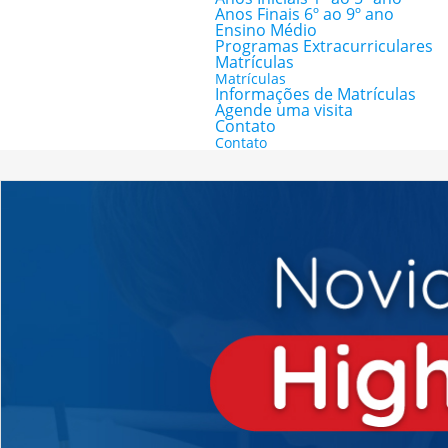
Anos Finais 6º ao 9º ano
Ensino Médio
Programas Extracurriculares
Matrículas
Matrículas
Informações de Matrículas
Agende uma visita
Contato
Contato