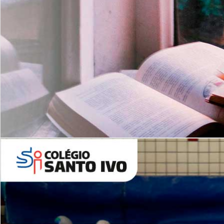
Com imersão Bilingue - Anos
Finais
6º AO 9º ANO FUNDAMENTAL
I
nglês: Turmas Reduzidas
(Proficiência)
Leituras Literárias
ALUNOS NOVOS
Entre em Contato
Agende uma Visita