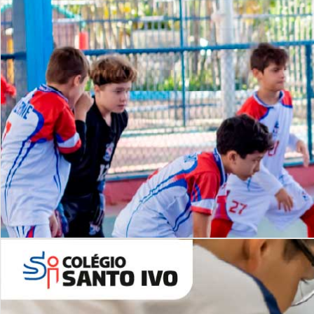
Lista de vídeos
NOSSO
CANAL
Desafios | Saiba mais