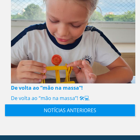
De volta ao “mão na massa”!
De volta ao “mão na massa”! 🛠️💻
NOTÍCIAS ANTERIORES