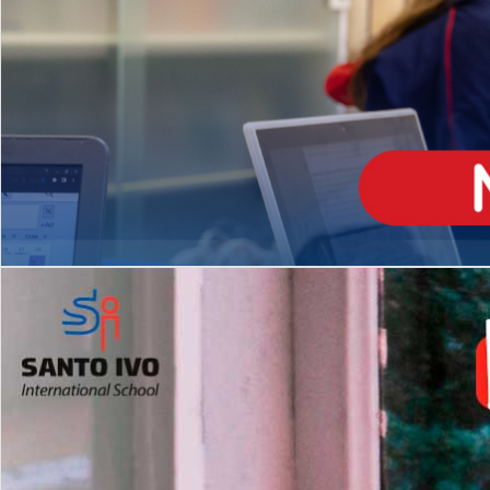
ENSINO
MÉDIO
Opção de H
igh School
Dupla Diplomação
Matrículas Abertas 2026
2º AO 5º ANO FUNDAMENTAL
I
nglês todos os dias
Programas Extracurricular
es