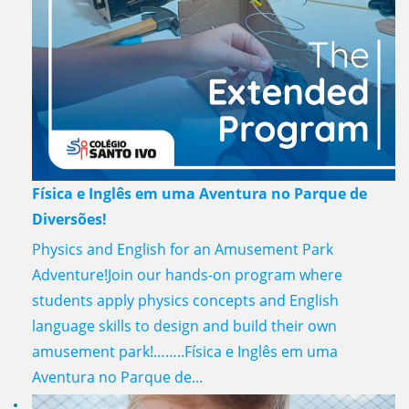
Física e Inglês em uma Aventura no Parque de
Diversões!
Physics and English for an Amusement Park
Adventure!Join our hands-on program where
students apply physics concepts and English
language skills to design and build their own
amusement park!……..Física e Inglês em uma
Aventura no Parque de...