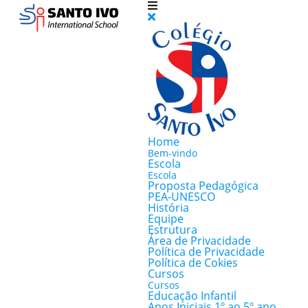
Home
Bem-vindo
Escola
Escola
Proposta Pedagógica
PEA-UNESCO
História
Equipe
Estrutura
Área de Privacidade
Política de Privacidade
Política de Cokies
Cursos
Cursos
Educação Infantil
Anos Iniciais 1º ao 5º ano