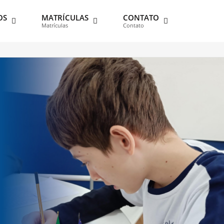
OS
MATRÍCULAS
CONTATO
Matrículas
Contato