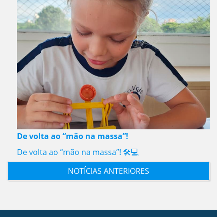
De volta ao “mão na massa”!
De volta ao “mão na massa”! 🛠️💻
NOTÍCIAS ANTERIORES