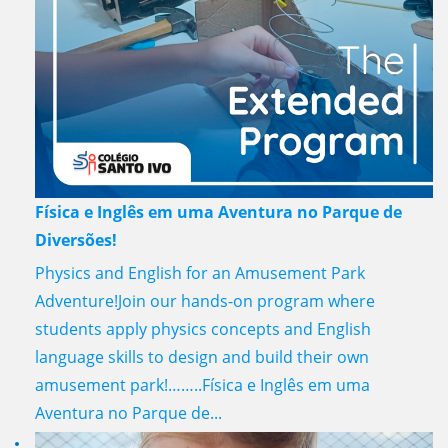
Física e Inglês em uma Aventura no Parque de
Diversões!
Physics and English for an Amusement Park
Adventure!Join our hands-on program where
students apply physics concepts and English
language skills to design and build their own
amusement park!……..Física e Inglês em uma
Aventura no Parque de...