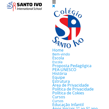
Home
Bem-vindo
Escola
Escola
Proposta Pedagógica
PEA-UNESCO
História
Equipe
Estrutura
Área de Privacidade
Política de Privacidade
Política de Cokies
Cursos
Cursos
Educação Infantil
Anos Iniciais 1º ao 5º ano