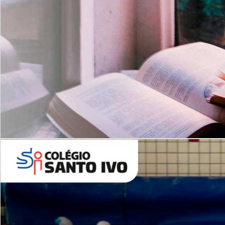
Com imersão Bilingue - Anos
Finais
6º AO 9º ANO FUNDAMENTAL
I
nglês: Turmas Reduzidas
(Proficiência)
Leituras Literárias
ALUNOS NOVOS
Entre em Contato
Agende uma Visita