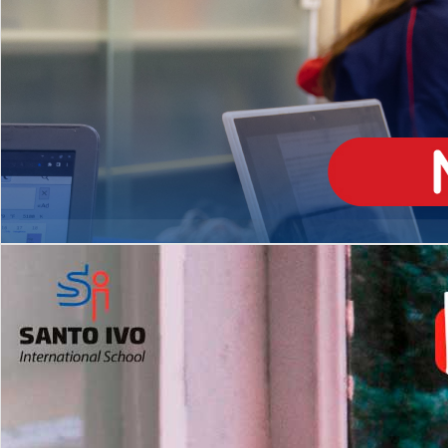
ENSINO
MÉDIO
Opção de H
igh School
Dupla Diplomação
Matrículas Abertas 2026
2º AO 5º ANO FUNDAMENTAL
I
nglês todos os dias
Programas Extracurricular
es