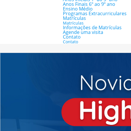
Anos Finais 6º ao 9º ano
Ensino Médio
Programas Extracurriculares
Matrículas
Matrículas
Informações de Matrículas
Agende uma visita
Contato
Contato