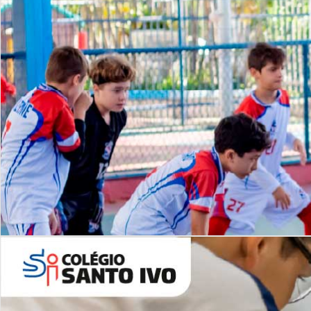
Lista de vídeos
NOSSO
CANAL
Desafios | Saiba mais