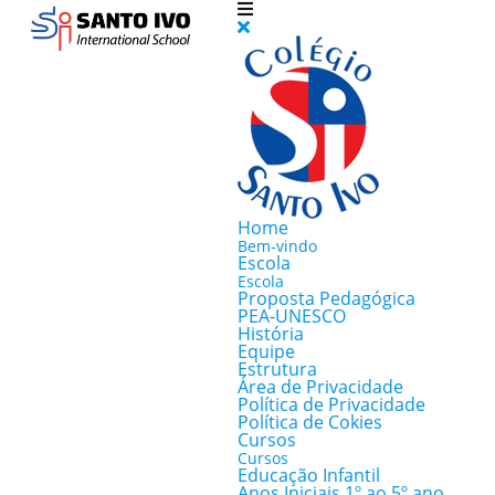
Home
Bem-vindo
Escola
Escola
Proposta Pedagógica
PEA-UNESCO
História
Equipe
Estrutura
Área de Privacidade
Política de Privacidade
Política de Cokies
Cursos
Cursos
Educação Infantil
Anos Iniciais 1º ao 5º ano