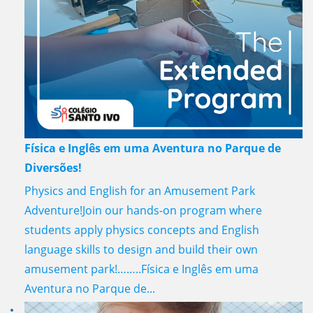
Física e Inglês em uma Aventura no Parque de
Diversões!
Physics and English for an Amusement Park
Adventure!Join our hands-on program where
students apply physics concepts and English
language skills to design and build their own
amusement park!……..Física e Inglês em uma
Aventura no Parque de...