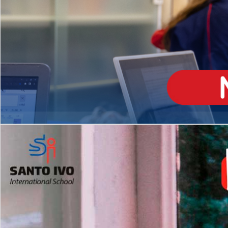
ENSINO
MÉDIO
Opção de H
igh School
Dupla Diplomação
Matrículas Abertas 2026
2º AO 5º ANO FUNDAMENTAL
I
nglês todos os dias
Programas Extracurricular
es