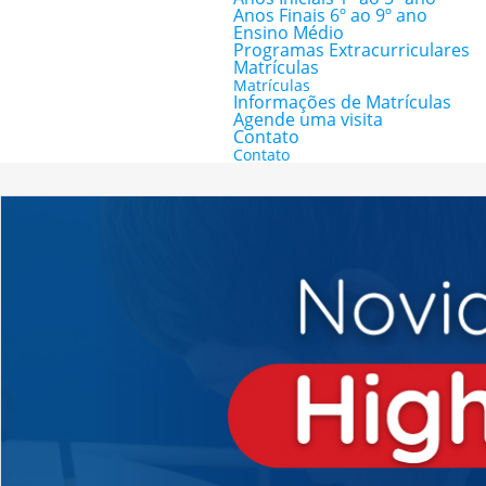
Anos Finais 6º ao 9º ano
Ensino Médio
Programas Extracurriculares
Matrículas
Matrículas
Informações de Matrículas
Agende uma visita
Contato
Contato