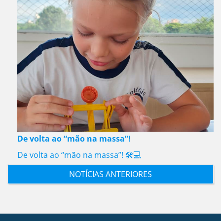
De volta ao “mão na massa”!
De volta ao “mão na massa”! 🛠️💻
NOTÍCIAS ANTERIORES