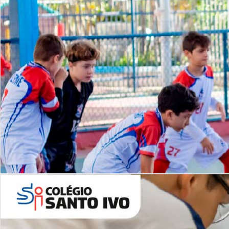
Lista de vídeos
NOSSO
CANAL
Desafios | Saiba mais