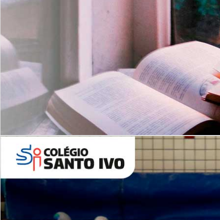
Com imersão Bilingue - Anos
Finais
6º AO 9º ANO FUNDAMENTAL
I
nglês: Turmas Reduzidas
(Proficiência)
Leituras Literárias
ALUNOS NOVOS
Entre em Contato
Agende uma Visita