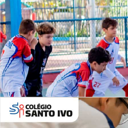
Lista de vídeos
NOSSO
CANAL
Desafios | Saiba mais