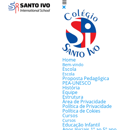
Home
Bem-vindo
Escola
Escola
Proposta Pedagógica
PEA-UNESCO
História
Equipe
Estrutura
Área de Privacidade
Política de Privacidade
Política de Cokies
Cursos
Cursos
Educação Infantil
Anos Iniciais 1º ao 5º ano