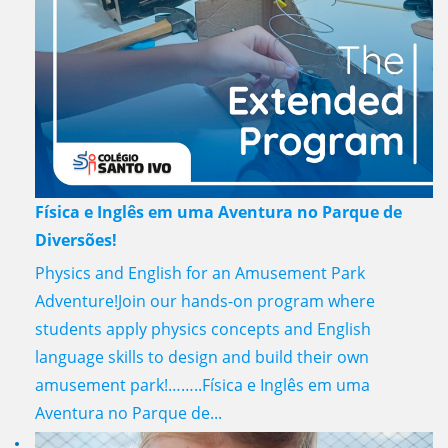
Física e Inglês em uma Aventura no Parque de
Diversões!
Physics and English for an Amusement Park
Adventure!Join our hands-on program where
students apply physics concepts and English
language skills to design and build their own
amusement park!……..Física e Inglês em uma
Aventura no Parque de...