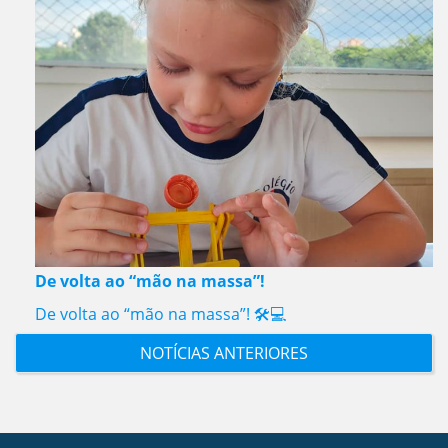
De volta ao “mão na massa”!
De volta ao “mão na massa”! 🛠️💻
NOTÍCIAS ANTERIORES