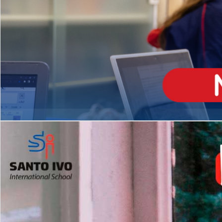
ENSINO
MÉDIO
Opção de H
igh School
Dupla Diplomação
Matrículas Abertas 2026
2º AO 5º ANO FUNDAMENTAL
I
nglês todos os dias
Programas Extracurricular
es