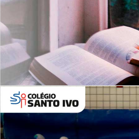
Com imersão Bilingue - Anos
Finais
6º AO 9º ANO FUNDAMENTAL
I
nglês: Turmas Reduzidas
(Proficiência)
Leituras Literárias
ALUNOS NOVOS
Entre em Contato
Agende uma Visita