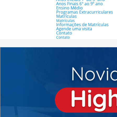
Anos Finais 6º ao 9º ano
Ensino Médio
Programas Extracurriculares
Matrículas
Matrículas
Informações de Matrículas
Agende uma visita
Contato
Contato