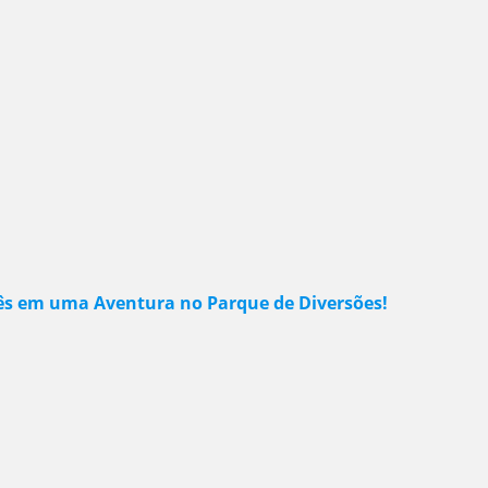
glês em uma Aventura no Parque de Diversões!