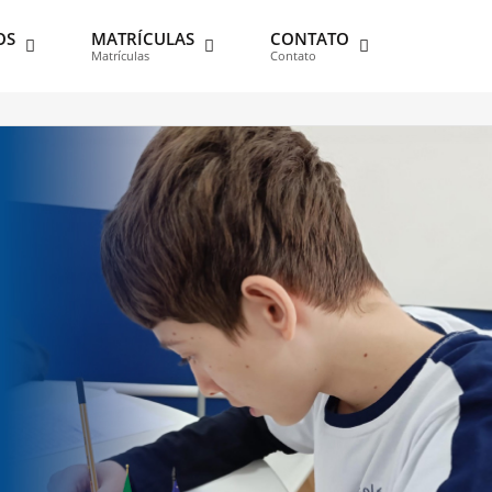
OS
MATRÍCULAS
CONTATO
Matrículas
Contato