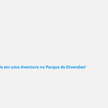
glês em uma Aventura no Parque de Diversões!