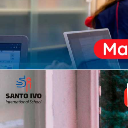
ENSINO
MÉDIO
Opção de H
igh School
Dupla Diplomação
Matrículas Abertas 2026
2º AO 5º ANO FUNDAMENTAL
I
nglês todos os dias
Programas Extracurricular
es