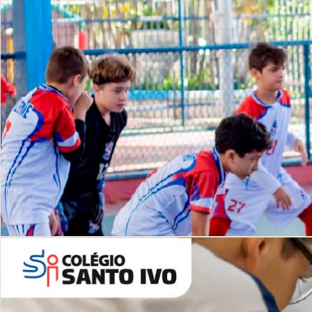
Lista de vídeos
NOSSO
CANAL
Desafios | Saiba mais