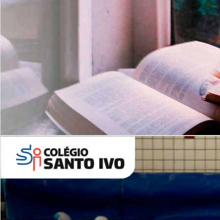
Com imersão Bilingue - Anos
Finais
6º AO 9º ANO FUNDAMENTAL
I
nglês: Turmas Reduzidas
(Proficiência)
Leituras Literárias
ALUNOS NOVOS
Entre em Contato
Agende uma Visita