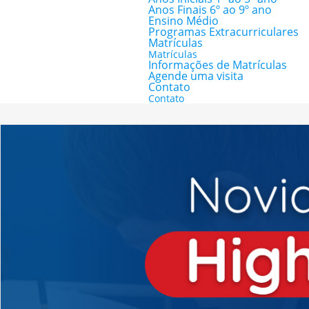
Anos Finais 6º ao 9º ano
Ensino Médio
Programas Extracurriculares
Matrículas
Matrículas
Informações de Matrículas
Agende uma visita
Contato
Contato