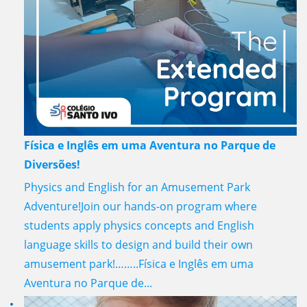
Física e Inglês em uma Aventura no Parque de
Diversões!
Physics and English for an Amusement Park
Adventure!Join our hands-on program where
students apply physics concepts and English
language skills to design and build their own
amusement park!……..Física e Inglês em uma
Aventura no Parque de...