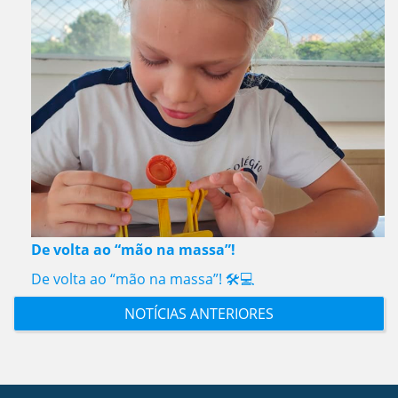
De volta ao “mão na massa”!
De volta ao “mão na massa”! 🛠️💻
NOTÍCIAS ANTERIORES