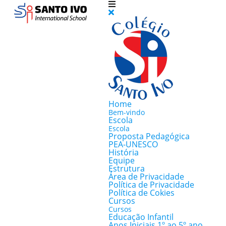
Home
Bem-vindo
Escola
Escola
Proposta Pedagógica
PEA-UNESCO
História
Equipe
Estrutura
Área de Privacidade
Política de Privacidade
Política de Cokies
Cursos
Cursos
Educação Infantil
Anos Iniciais 1º ao 5º ano