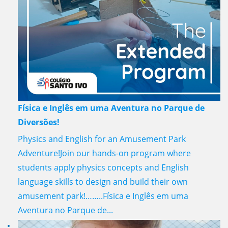
Física e Inglês em uma Aventura no Parque de
Diversões!
Physics and English for an Amusement Park
Adventure!Join our hands-on program where
students apply physics concepts and English
language skills to design and build their own
amusement park!……..Física e Inglês em uma
Aventura no Parque de...