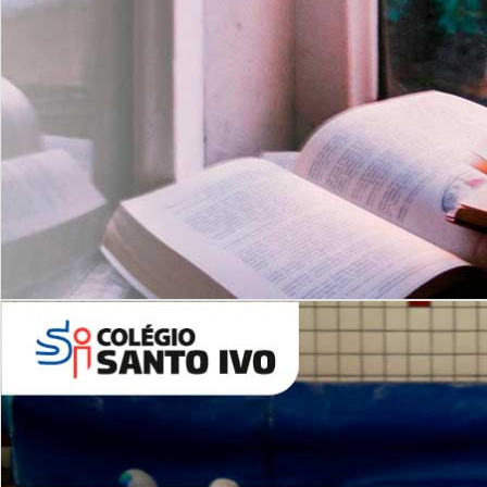
Com imersão Bilingue - Anos
Finais
6º AO 9º ANO FUNDAMENTAL
I
nglês: Turmas Reduzidas
(Proficiência)
Leituras Literárias
ALUNOS NOVOS
Entre em Contato
Agende uma Visita