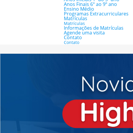
Anos Finais 6º ao 9º ano
Ensino Médio
Programas Extracurriculares
Matrículas
Matrículas
Informações de Matrículas
Agende uma visita
Contato
Contato