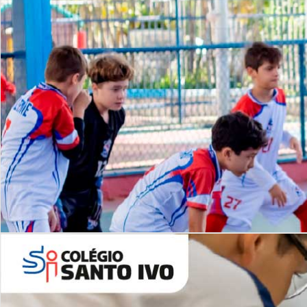
Lista de vídeos
NOSSO
CANAL
Desafios | Saiba mais