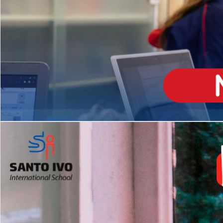
ENSINO
MÉDIO
Opção de H
igh School
Dupla Diplomação
Matrículas Abertas 2026
2º AO 5º ANO FUNDAMENTAL
I
nglês todos os dias
Programas Extracurricular
es