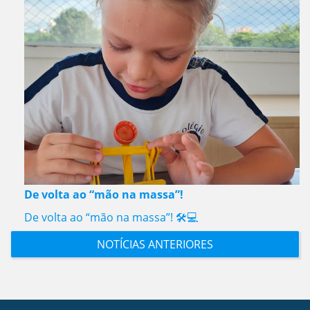
De volta ao “mão na massa”!
De volta ao “mão na massa”! 🛠️💻
NOTÍCIAS ANTERIORES