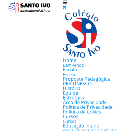
Home
Bem-vindo
Escola
Escola
Proposta Pedagógica
PEA-UNESCO
História
Equipe
Estrutura
Área de Privacidade
Política de Privacidade
Política de Cokies
Cursos
Cursos
Educação Infantil
Anos Iniciais 1º ao 5º ano