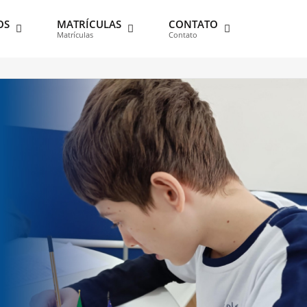
OS
MATRÍCULAS
CONTATO
Matrículas
Contato