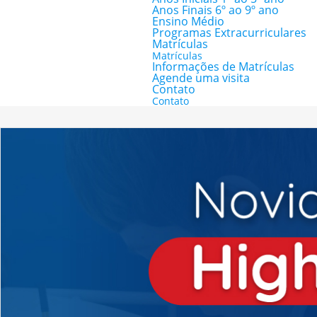
Anos Finais 6º ao 9º ano
Ensino Médio
Programas Extracurriculares
Matrículas
Matrículas
Informações de Matrículas
Agende uma visita
Contato
Contato