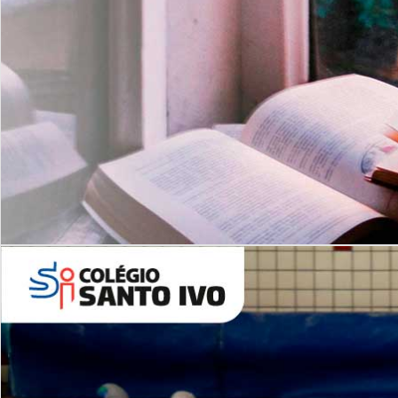
Com imersão Bilingue - Anos
Finais
6º AO 9º ANO FUNDAMENTAL
I
nglês: Turmas Reduzidas
(Proficiência)
Leituras Literárias
ALUNOS NOVOS
Entre em Contato
Agende uma Visita