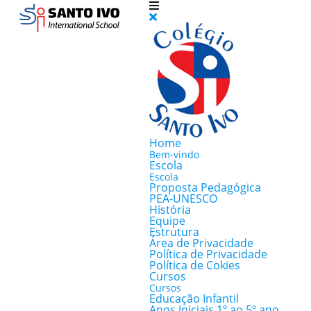
Home
Bem-vindo
Escola
Escola
Proposta Pedagógica
PEA-UNESCO
História
Equipe
Estrutura
Área de Privacidade
Política de Privacidade
Política de Cokies
Cursos
Cursos
Educação Infantil
Anos Iniciais 1º ao 5º ano