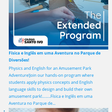
Física e Inglês em uma Aventura no Parque de
Diversões!
Physics and English for an Amusement Park
Adventure!Join our hands-on program where
students apply physics concepts and English
language skills to design and build their own
amusement park!……..Física e Inglês em uma
Aventura no Parque de...