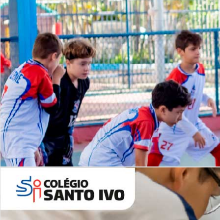
Lista de vídeos
NOSSO
CANAL
Desafios | Saiba mais