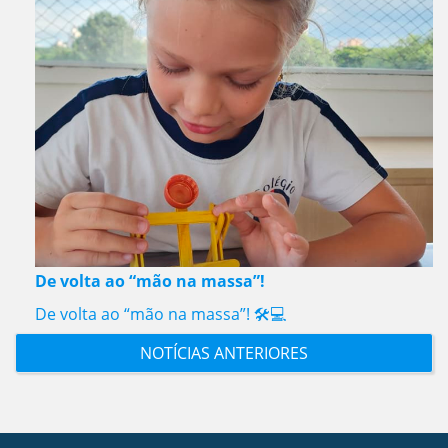
De volta ao “mão na massa”!
De volta ao “mão na massa”! 🛠️💻
NOTÍCIAS ANTERIORES