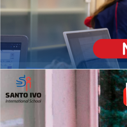
ENSINO
MÉDIO
Opção de H
igh School
Dupla Diplomação
Matrículas Abertas 2026
2º AO 5º ANO FUNDAMENTAL
I
nglês todos os dias
Programas Extracurricular
es