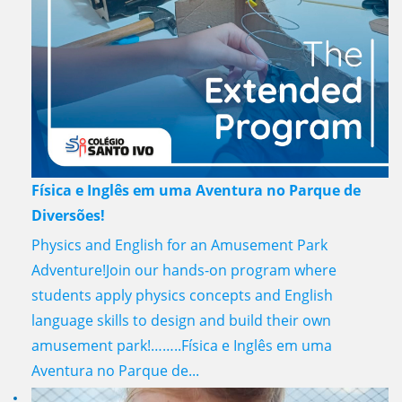
Física e Inglês em uma Aventura no Parque de
Diversões!
Physics and English for an Amusement Park
Adventure!Join our hands-on program where
students apply physics concepts and English
language skills to design and build their own
amusement park!……..Física e Inglês em uma
Aventura no Parque de...