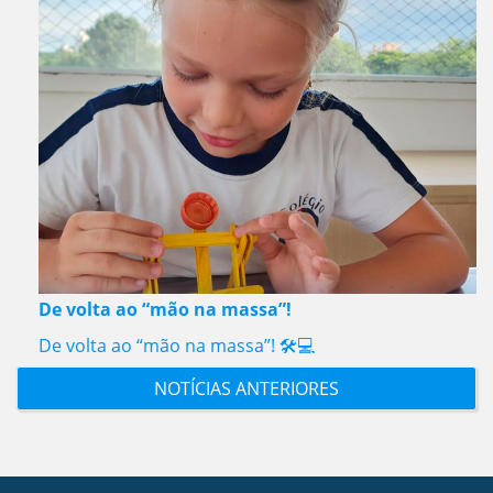
De volta ao “mão na massa”!
De volta ao “mão na massa”! 🛠️💻
NOTÍCIAS ANTERIORES