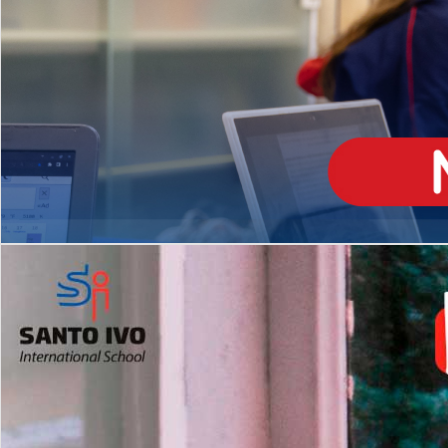
ENSINO
MÉDIO
Opção de H
igh School
Dupla Diplomação
Matrículas Abertas 2026
2º AO 5º ANO FUNDAMENTAL
I
nglês todos os dias
Programas Extracurricular
es