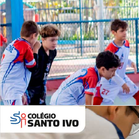
Lista de vídeos
NOSSO
CANAL
Desafios | Saiba mais