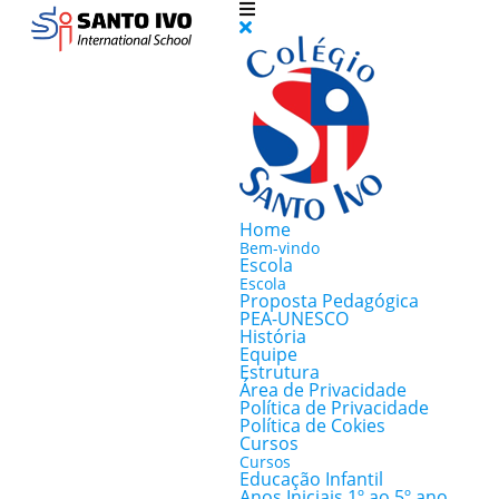
Home
Bem-vindo
Escola
Escola
Proposta Pedagógica
PEA-UNESCO
História
Equipe
Estrutura
Área de Privacidade
Política de Privacidade
Política de Cokies
Cursos
Cursos
Educação Infantil
Anos Iniciais 1º ao 5º ano