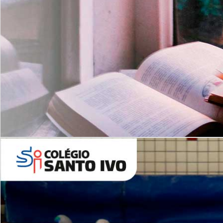
Com imersão Bilingue - Anos
Finais
6º AO 9º ANO FUNDAMENTAL
I
nglês: Turmas Reduzidas
(Proficiência)
Leituras Literárias
ALUNOS NOVOS
Entre em Contato
Agende uma Visita