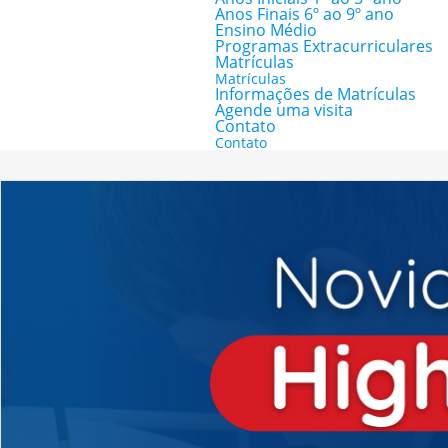
Anos Finais 6º ao 9º ano
Ensino Médio
Programas Extracurriculares
Matrículas
Matrículas
Informações de Matrículas
Agende uma visita
Contato
Contato