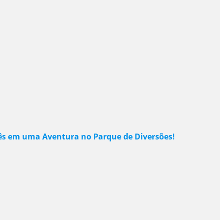
glês em uma Aventura no Parque de Diversões!