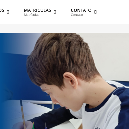
OS
MATRÍCULAS
CONTATO
Matrículas
Contato