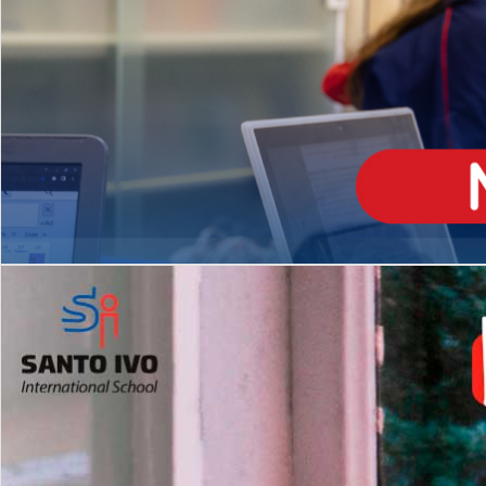
ENSINO
MÉDIO
Opção de H
igh School
Dupla Diplomação
Matrículas Abertas 2026
2º AO 5º ANO FUNDAMENTAL
I
nglês todos os dias
Programas Extracurricular
es