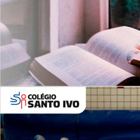
Com imersão Bilingue - Anos
Finais
6º AO 9º ANO FUNDAMENTAL
I
nglês: Turmas Reduzidas
(Proficiência)
Leituras Literárias
ALUNOS NOVOS
Entre em Contato
Agende uma Visita