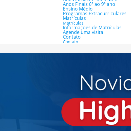
Anos Finais 6º ao 9º ano
Ensino Médio
Programas Extracurriculares
Matrículas
Matrículas
Informações de Matrículas
Agende uma visita
Contato
Contato