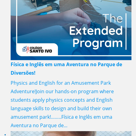
Física e Inglês em uma Aventura no Parque de
Diversões!
Physics and English for an Amusement Park
Adventure!Join our hands-on program where
students apply physics concepts and English
language skills to design and build their own
amusement park!……..Física e Inglês em uma
Aventura no Parque de...