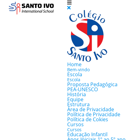
Home
Bem-vindo
Escola
Escola
Proposta Pedagógica
PEA-UNESCO
História
Equipe
Estrutura
Área de Privacidade
Política de Privacidade
Política de Cokies
Cursos
Cursos
Educação Infantil
Anos Iniciais 1º ao 5º ano