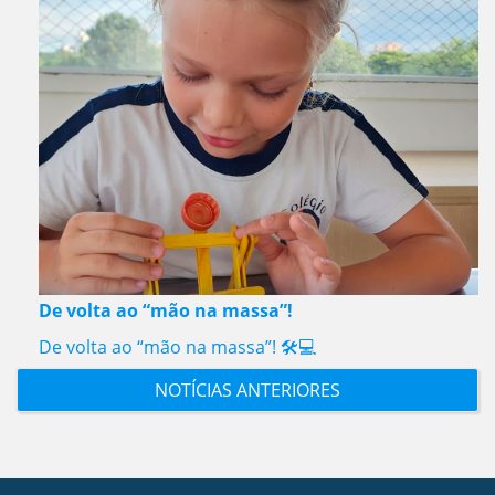
De volta ao “mão na massa”!
De volta ao “mão na massa”! 🛠️💻
NOTÍCIAS ANTERIORES