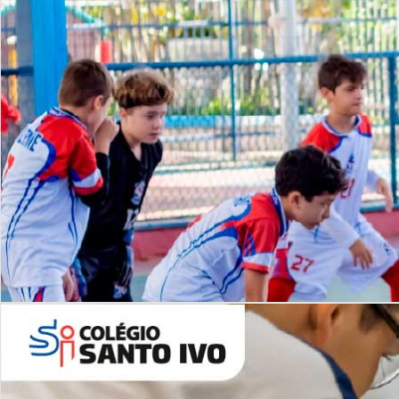
Lista de vídeos
NOSSO
CANAL
Desafios | Saiba mais