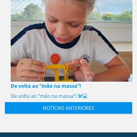
De volta ao “mão na massa”!
De volta ao “mão na massa”! 🛠️💻
NOTÍCIAS ANTERIORES