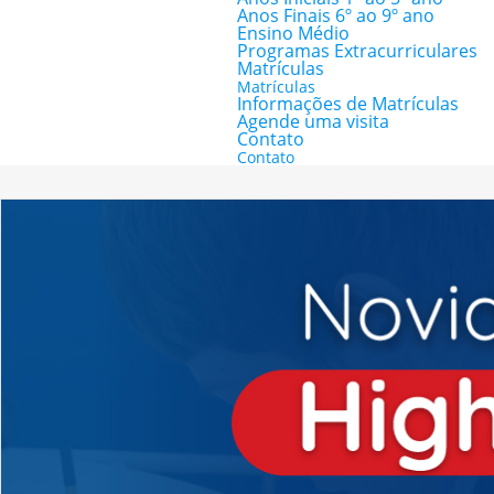
Anos Finais 6º ao 9º ano
Ensino Médio
Programas Extracurriculares
Matrículas
Matrículas
Informações de Matrículas
Agende uma visita
Contato
Contato