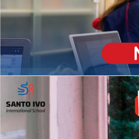
ENSINO
MÉDIO
Opção de H
igh School
Dupla Diplomação
Matrículas Abertas 2026
2º AO 5º ANO FUNDAMENTAL
I
nglês todos os dias
Programas Extracurricular
es