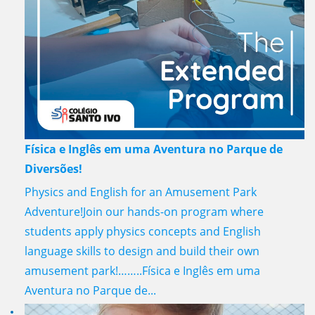
Física e Inglês em uma Aventura no Parque de
Diversões!
Physics and English for an Amusement Park
Adventure!Join our hands-on program where
students apply physics concepts and English
language skills to design and build their own
amusement park!……..Física e Inglês em uma
Aventura no Parque de...