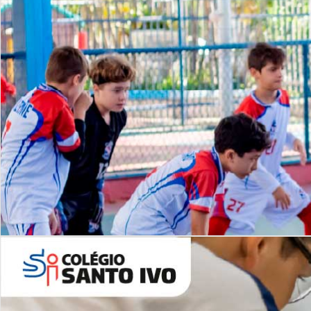
Lista de vídeos
NOSSO
CANAL
Desafios | Saiba mais