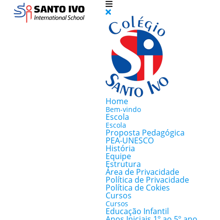
Home
Bem-vindo
Escola
Escola
Proposta Pedagógica
PEA-UNESCO
História
Equipe
Estrutura
Área de Privacidade
Política de Privacidade
Política de Cokies
Cursos
Cursos
Educação Infantil
Anos Iniciais 1º ao 5º ano