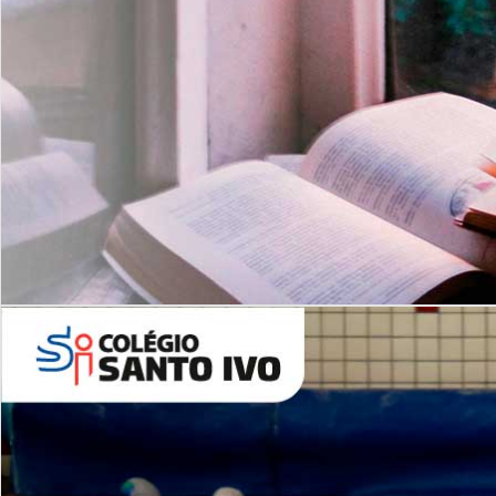
Com imersão Bilingue - Anos
Finais
6º AO 9º ANO FUNDAMENTAL
I
nglês: Turmas Reduzidas
(Proficiência)
Leituras Literárias
ALUNOS NOVOS
Entre em Contato
Agende uma Visita