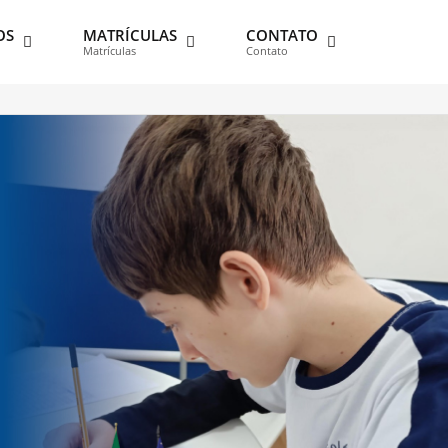
OS
MATRÍCULAS
CONTATO
Matrículas
Contato