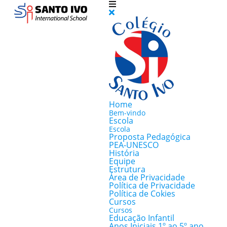
Home
Bem-vindo
Escola
Escola
Proposta Pedagógica
PEA-UNESCO
História
Equipe
Estrutura
Área de Privacidade
Política de Privacidade
Política de Cokies
Cursos
Cursos
Educação Infantil
Anos Iniciais 1º ao 5º ano