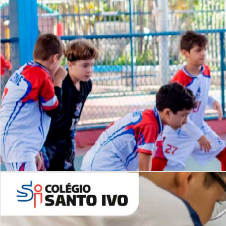
Lista de vídeos
NOSSO
CANAL
Desafios | Saiba mais