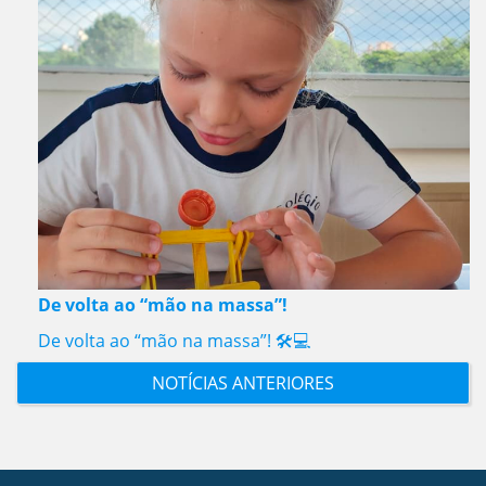
De volta ao “mão na massa”!
De volta ao “mão na massa”! 🛠️💻
NOTÍCIAS ANTERIORES