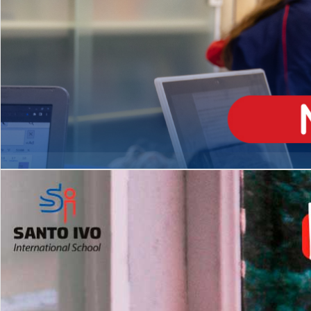
ENSINO
MÉDIO
Opção de H
igh School
Dupla Diplomação
Matrículas Abertas 2026
2º AO 5º ANO FUNDAMENTAL
I
nglês todos os dias
Programas Extracurricular
es