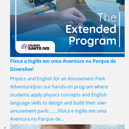
Física e Inglês em uma Aventura no Parque de
Diversões!
Physics and English for an Amusement Park
Adventure!Join our hands-on program where
students apply physics concepts and English
language skills to design and build their own
amusement park!……..Física e Inglês em uma
Aventura no Parque de...