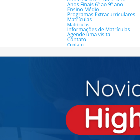
Anos Finais 6º ao 9º ano
Ensino Médio
Programas Extracurriculares
Matrículas
Matrículas
Informações de Matrículas
Agende uma visita
Contato
Contato