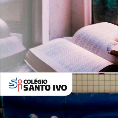
Com imersão Bilingue - Anos
Finais
6º AO 9º ANO FUNDAMENTAL
I
nglês: Turmas Reduzidas
(Proficiência)
Leituras Literárias
ALUNOS NOVOS
Entre em Contato
Agende uma Visita