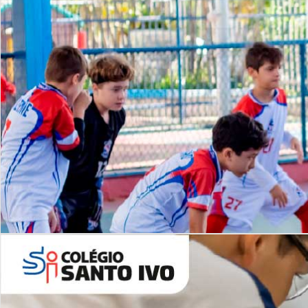
Lista de vídeos
NOSSO
CANAL
Desafios | Saiba mais