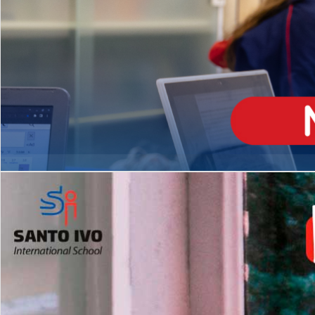
ENSINO
MÉDIO
Opção de H
igh School
Dupla Diplomação
Matrículas Abertas 2026
2º AO 5º ANO FUNDAMENTAL
I
nglês todos os dias
Programas Extracurricular
es