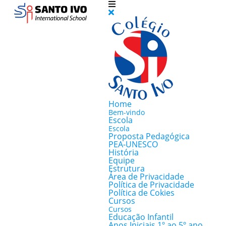
Home
Bem-vindo
Escola
Escola
Proposta Pedagógica
PEA-UNESCO
História
Equipe
Estrutura
Área de Privacidade
Política de Privacidade
Política de Cokies
Cursos
Cursos
Educação Infantil
Anos Iniciais 1º ao 5º ano