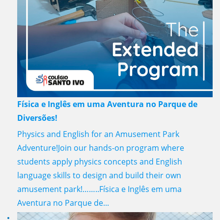
Física e Inglês em uma Aventura no Parque de
Diversões!
Physics and English for an Amusement Park
Adventure!Join our hands-on program where
students apply physics concepts and English
language skills to design and build their own
amusement park!……..Física e Inglês em uma
Aventura no Parque de...