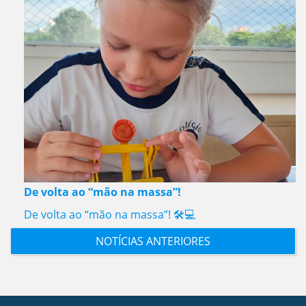
De volta ao “mão na massa”!
De volta ao “mão na massa”! 🛠️💻
NOTÍCIAS ANTERIORES