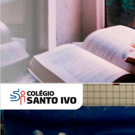
Com imersão Bilingue - Anos
Finais
6º AO 9º ANO FUNDAMENTAL
I
nglês: Turmas Reduzidas
(Proficiência)
Leituras Literárias
ALUNOS NOVOS
Entre em Contato
Agende uma Visita