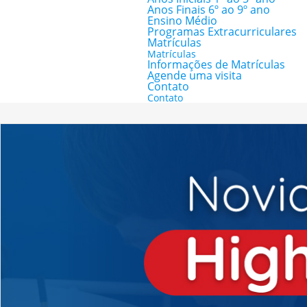
Anos Finais 6º ao 9º ano
Ensino Médio
Programas Extracurriculares
Matrículas
Matrículas
Informações de Matrículas
Agende uma visita
Contato
Contato