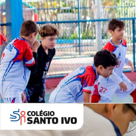
Lista de vídeos
NOSSO
CANAL
Desafios | Saiba mais