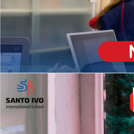
ENSINO
MÉDIO
Opção de H
igh School
Dupla Diplomação
Matrículas Abertas 2026
2º AO 5º ANO FUNDAMENTAL
I
nglês todos os dias
Programas Extracurricular
es