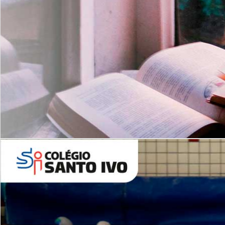
Com imersão Bilingue - Anos
Finais
6º AO 9º ANO FUNDAMENTAL
I
nglês: Turmas Reduzidas
(Proficiência)
Leituras Literárias
ALUNOS NOVOS
Entre em Contato
Agende uma Visita