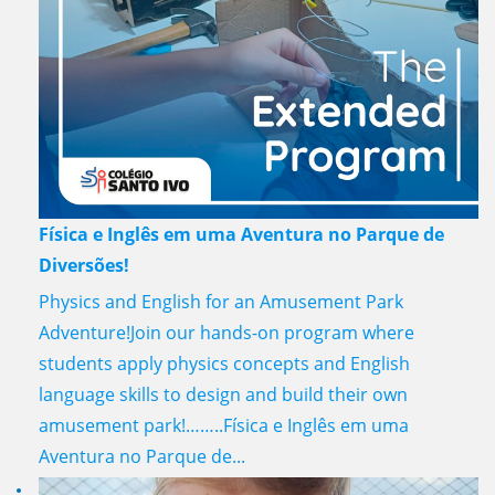
Física e Inglês em uma Aventura no Parque de
Diversões!
Physics and English for an Amusement Park
Adventure!Join our hands-on program where
students apply physics concepts and English
language skills to design and build their own
amusement park!……..Física e Inglês em uma
Aventura no Parque de...