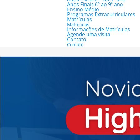
Anos Finais 6º ao 9º ano
Ensino Médio
Programas Extracurriculares
Matrículas
Matrículas
Informações de Matrículas
Agende uma visita
Contato
Contato