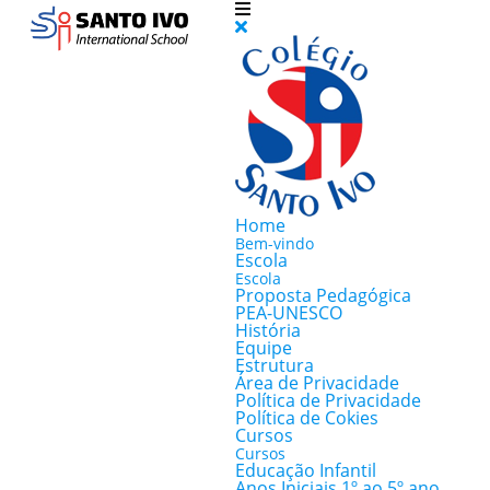
Home
Bem-vindo
Escola
Escola
Proposta Pedagógica
PEA-UNESCO
História
Equipe
Estrutura
Área de Privacidade
Política de Privacidade
Política de Cokies
Cursos
Cursos
Educação Infantil
Anos Iniciais 1º ao 5º ano