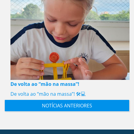
De volta ao “mão na massa”!
De volta ao “mão na massa”! 🛠️💻
NOTÍCIAS ANTERIORES