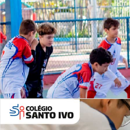
Lista de vídeos
NOSSO
CANAL
Desafios | Saiba mais