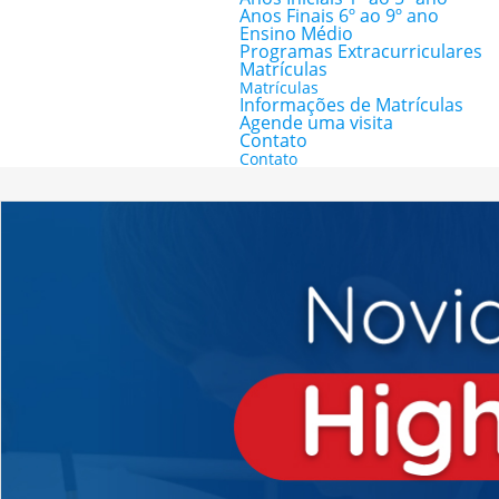
Anos Finais 6º ao 9º ano
Ensino Médio
Programas Extracurriculares
Matrículas
Matrículas
Informações de Matrículas
Agende uma visita
Contato
Contato