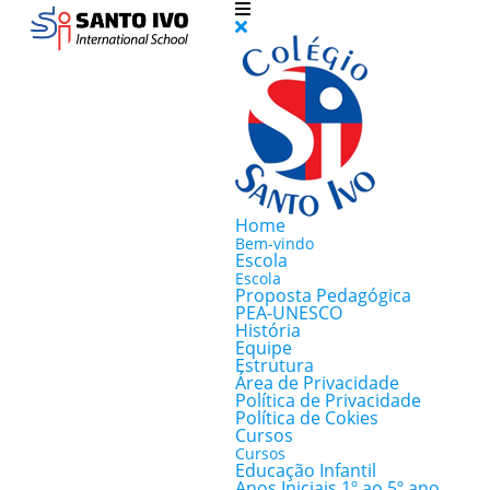
Home
Bem-vindo
Escola
Escola
Proposta Pedagógica
PEA-UNESCO
História
Equipe
Estrutura
Área de Privacidade
Política de Privacidade
Política de Cokies
Cursos
Cursos
Educação Infantil
Anos Iniciais 1º ao 5º ano