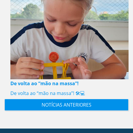
De volta ao “mão na massa”!
De volta ao “mão na massa”! 🛠️💻
NOTÍCIAS ANTERIORES