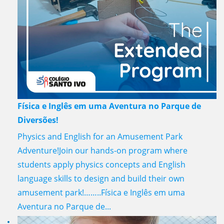
Física e Inglês em uma Aventura no Parque de
Diversões!
Physics and English for an Amusement Park
Adventure!Join our hands-on program where
students apply physics concepts and English
language skills to design and build their own
amusement park!……..Física e Inglês em uma
Aventura no Parque de...