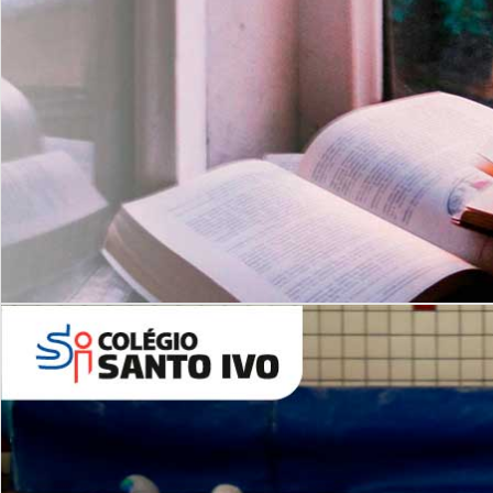
Com imersão Bilingue - Anos
Finais
6º AO 9º ANO FUNDAMENTAL
I
nglês: Turmas Reduzidas
(Proficiência)
Leituras Literárias
ALUNOS NOVOS
Entre em Contato
Agende uma Visita