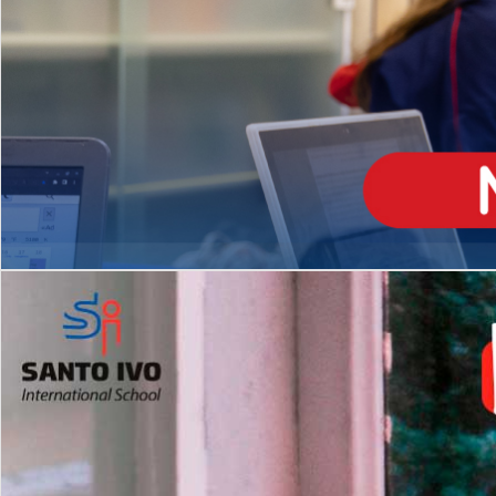
ENSINO
MÉDIO
Opção de H
igh School
Dupla Diplomação
Matrículas Abertas 2026
2º AO 5º ANO FUNDAMENTAL
I
nglês todos os dias
Programas Extracurricular
es