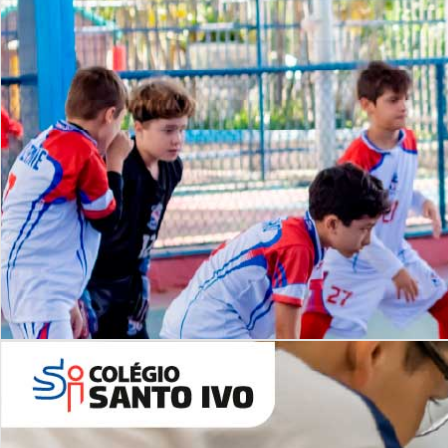
Lista de vídeos
NOSSO
CANAL
Desafios | Saiba mais