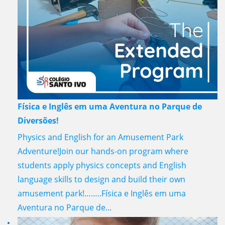
Física e Inglês em uma Aventura no Parque de
Diversões!
Physics and English for an Amusement Park
Adventure!Join our hands-on program where
students apply physics concepts and English
language skills to design and build their own
amusement park!……..Física e Inglês em uma
Aventura no Parque de...