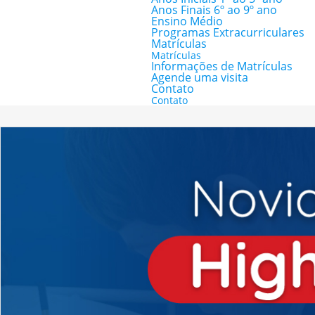
Anos Finais 6º ao 9º ano
Ensino Médio
Programas Extracurriculares
Matrículas
Matrículas
Informações de Matrículas
Agende uma visita
Contato
Contato