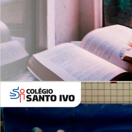
Com imersão Bilingue - Anos
Finais
6º AO 9º ANO FUNDAMENTAL
I
nglês: Turmas Reduzidas
(Proficiência)
Leituras Literárias
ALUNOS NOVOS
Entre em Contato
Agende uma Visita