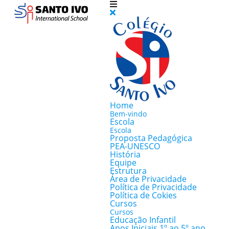
Home
Bem-vindo
Escola
Escola
Proposta Pedagógica
PEA-UNESCO
História
Equipe
Estrutura
Área de Privacidade
Política de Privacidade
Política de Cokies
Cursos
Cursos
Educação Infantil
Anos Iniciais 1º ao 5º ano