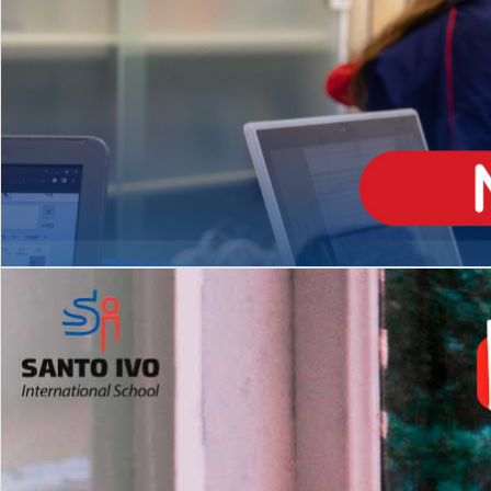
ENSINO
MÉDIO
Opção de H
igh School
Dupla Diplomação
Matrículas Abertas 2026
2º AO 5º ANO FUNDAMENTAL
I
nglês todos os dias
Programas Extracurricular
es