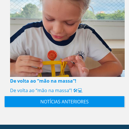
De volta ao “mão na massa”!
De volta ao “mão na massa”! 🛠️💻
NOTÍCIAS ANTERIORES