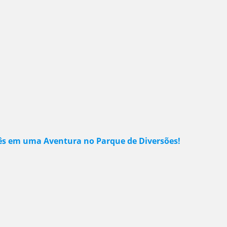
glês em uma Aventura no Parque de Diversões!