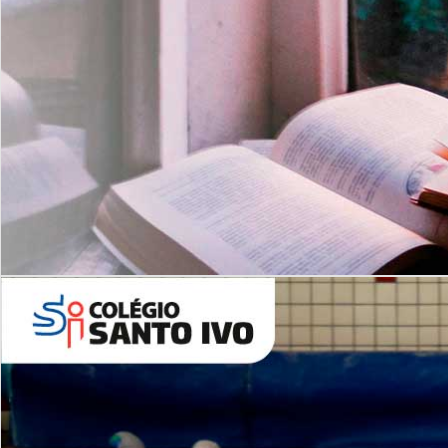
Com imersão Bilingue - Anos
Finais
6º AO 9º ANO FUNDAMENTAL
I
nglês: Turmas Reduzidas
(Proficiência)
Leituras Literárias
ALUNOS NOVOS
Entre em Contato
Agende uma Visita