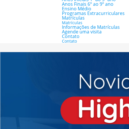
Anos Finais 6º ao 9º ano
Ensino Médio
Programas Extracurriculares
Matrículas
Matrículas
Informações de Matrículas
Agende uma visita
Contato
Contato