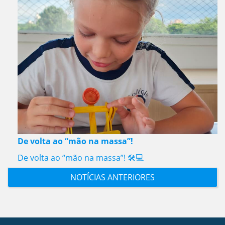
De volta ao “mão na massa”!
De volta ao “mão na massa”! 🛠️💻
NOTÍCIAS ANTERIORES