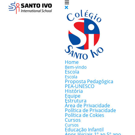
Home
Bem-vindo
Escola
Escola
Proposta Pedagógica
PEA-UNESCO
História
Equipe
Estrutura
Área de Privacidade
Política de Privacidade
Política de Cokies
Cursos
Cursos
Educação Infantil
Anos Iniciais 1º ao 5º ano