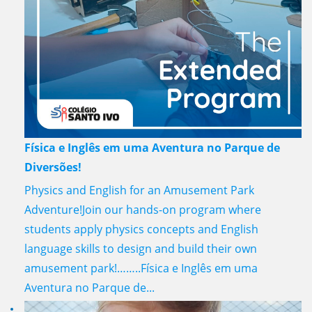
Física e Inglês em uma Aventura no Parque de
Diversões!
Physics and English for an Amusement Park
Adventure!Join our hands-on program where
students apply physics concepts and English
language skills to design and build their own
amusement park!……..Física e Inglês em uma
Aventura no Parque de...