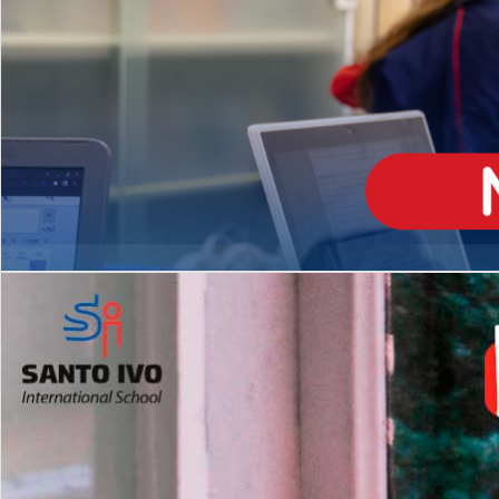
ENSINO
MÉDIO
Opção de H
igh School
Dupla Diplomação
Matrículas Abertas 2026
2º AO 5º ANO FUNDAMENTAL
I
nglês todos os dias
Programas Extracurricular
es