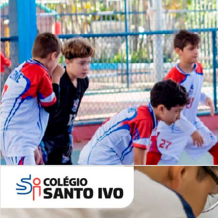
Lista de vídeos
NOSSO
CANAL
Desafios | Saiba mais