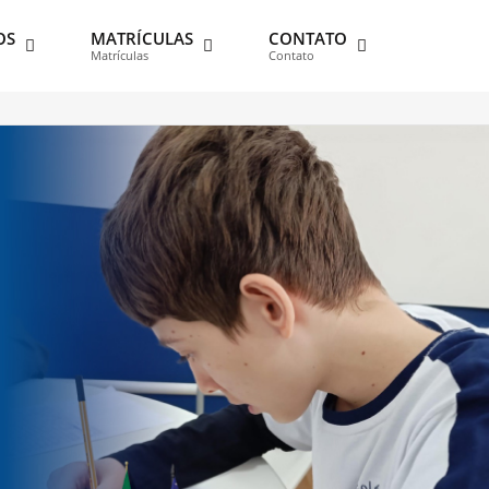
OS
MATRÍCULAS
CONTATO
Matrículas
Contato