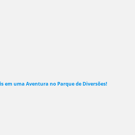
glês em uma Aventura no Parque de Diversões!