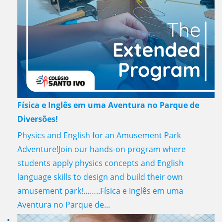
Física e Inglês em uma Aventura no Parque de
Diversões!
Physics and English for an Amusement Park
Adventure!Join our hands-on program where
students apply physics concepts and English
language skills to design and build their own
amusement park!……..Física e Inglês em uma
Aventura no Parque de...