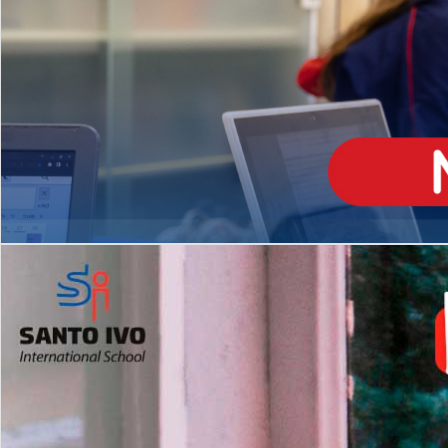
ENSINO
MÉDIO
Opção de H
igh School
Dupla Diplomação
Matrículas Abertas 2026
2º AO 5º ANO FUNDAMENTAL
I
nglês todos os dias
Programas Extracurricular
es