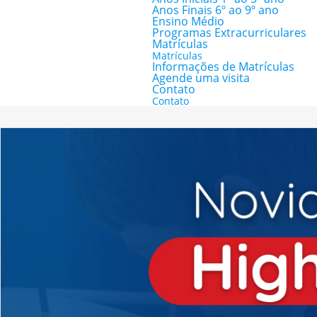
Anos Finais 6º ao 9º ano
Ensino Médio
Programas Extracurriculares
Matrículas
Matrículas
Informações de Matrículas
Agende uma visita
Contato
Contato