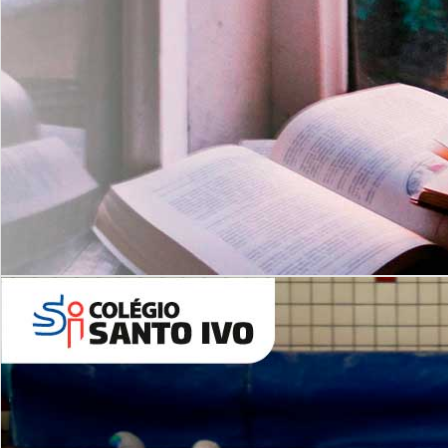
Com imersão Bilingue - Anos
Finais
6º AO 9º ANO FUNDAMENTAL
I
nglês: Turmas Reduzidas
(Proficiência)
Leituras Literárias
ALUNOS NOVOS
Entre em Contato
Agende uma Visita