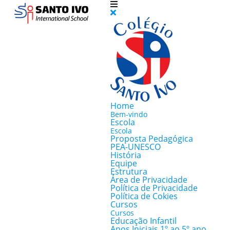
Home
Bem-vindo
Escola
Escola
Proposta Pedagógica
PEA-UNESCO
História
Equipe
Estrutura
Área de Privacidade
Política de Privacidade
Política de Cokies
Cursos
Cursos
Educação Infantil
Anos Iniciais 1º ao 5º ano