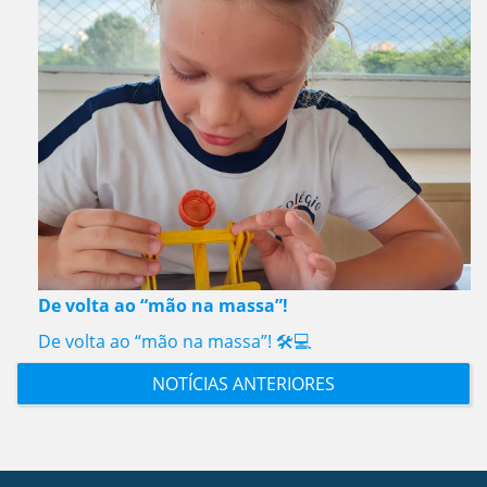
De volta ao “mão na massa”!
De volta ao “mão na massa”! 🛠️💻
NOTÍCIAS ANTERIORES