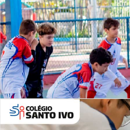
Lista de vídeos
NOSSO
CANAL
Desafios | Saiba mais