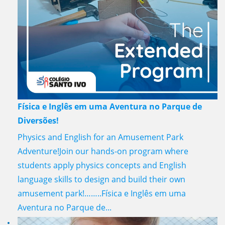
Física e Inglês em uma Aventura no Parque de
Diversões!
Physics and English for an Amusement Park
Adventure!Join our hands-on program where
students apply physics concepts and English
language skills to design and build their own
amusement park!……..Física e Inglês em uma
Aventura no Parque de...