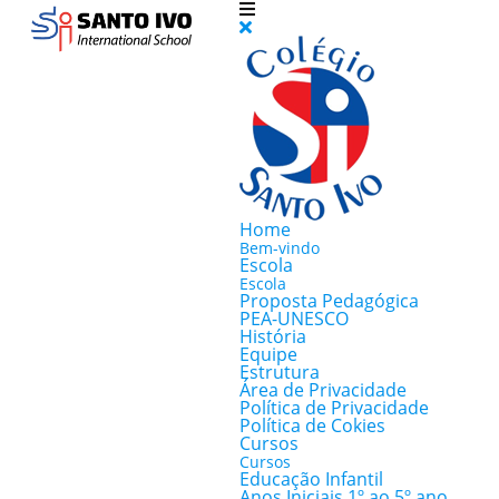
Home
Bem-vindo
Escola
Escola
Proposta Pedagógica
PEA-UNESCO
História
Equipe
Estrutura
Área de Privacidade
Política de Privacidade
Política de Cokies
Cursos
Cursos
Educação Infantil
Anos Iniciais 1º ao 5º ano