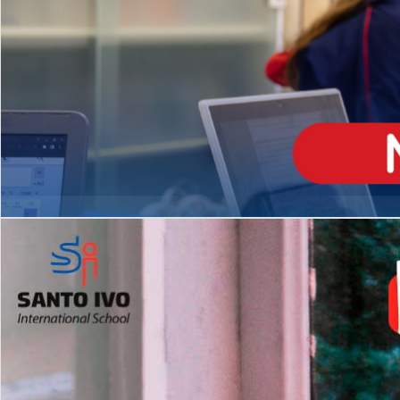
ENSINO
MÉDIO
Opção de H
igh School
Dupla Diplomação
Matrículas Abertas 2026
2º AO 5º ANO FUNDAMENTAL
I
nglês todos os dias
Programas Extracurricular
es