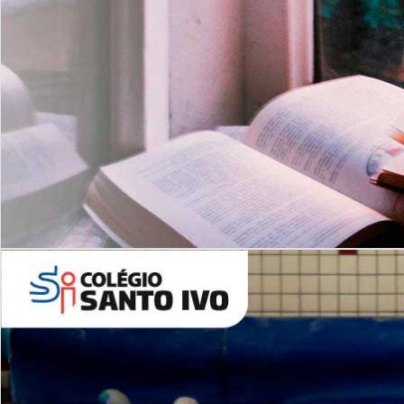
Com imersão Bilingue - Anos
Finais
6º AO 9º ANO FUNDAMENTAL
I
nglês: Turmas Reduzidas
(Proficiência)
Leituras Literárias
ALUNOS NOVOS
Entre em Contato
Agende uma Visita