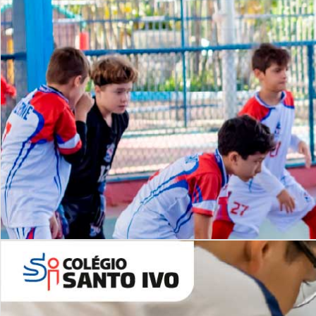
Lista de vídeos
NOSSO
CANAL
Desafios | Saiba mais