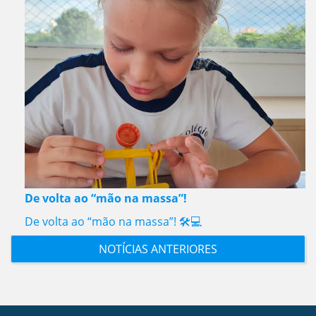
De volta ao “mão na massa”!
De volta ao “mão na massa”! 🛠️💻
NOTÍCIAS ANTERIORES