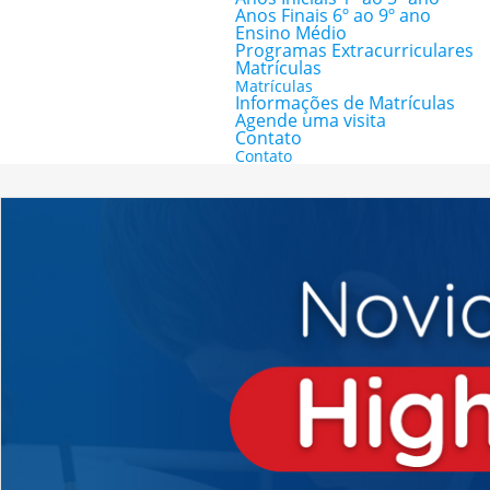
Anos Finais 6º ao 9º ano
Ensino Médio
Programas Extracurriculares
Matrículas
Matrículas
Informações de Matrículas
Agende uma visita
Contato
Contato