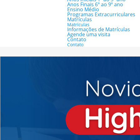
Anos Finais 6º ao 9º ano
Ensino Médio
Programas Extracurriculares
Matrículas
Matrículas
Informações de Matrículas
Agende uma visita
Contato
Contato