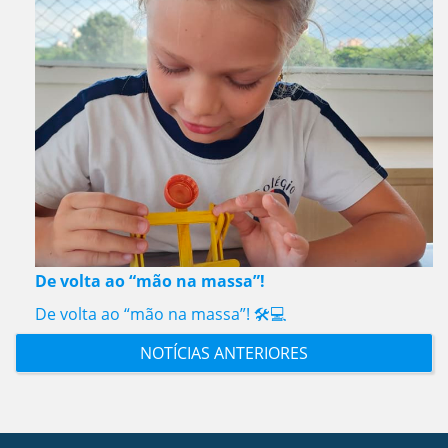
De volta ao “mão na massa”!
De volta ao “mão na massa”! 🛠️💻
NOTÍCIAS ANTERIORES