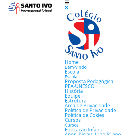
Home
Bem-vindo
Escola
Escola
Proposta Pedagógica
PEA-UNESCO
História
Equipe
Estrutura
Área de Privacidade
Política de Privacidade
Política de Cokies
Cursos
Cursos
Educação Infantil
Anos Iniciais 1º ao 5º ano