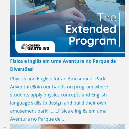
Física e Inglês em uma Aventura no Parque de
Diversões!
Physics and English for an Amusement Park
Adventure!Join our hands-on program where
students apply physics concepts and English
language skills to design and build their own
amusement park!……..Física e Inglês em uma
Aventura no Parque de...