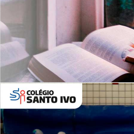
Com imersão Bilingue - Anos
Finais
6º AO 9º ANO FUNDAMENTAL
I
nglês: Turmas Reduzidas
(Proficiência)
Leituras Literárias
ALUNOS NOVOS
Entre em Contato
Agende uma Visita