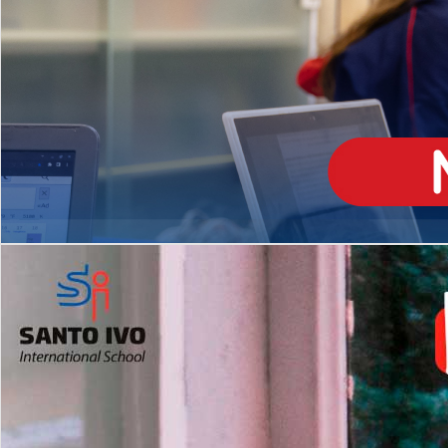
ENSINO
MÉDIO
Opção de H
igh School
Dupla Diplomação
Matrículas Abertas 2026
2º AO 5º ANO FUNDAMENTAL
I
nglês todos os dias
Programas Extracurricular
es