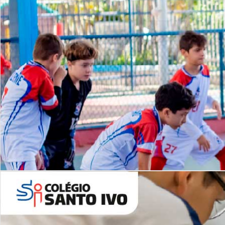
Lista de vídeos
NOSSO
CANAL
Desafios | Saiba mais