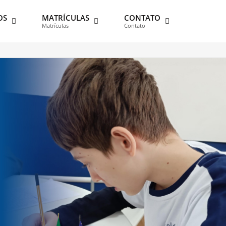
OS
MATRÍCULAS
CONTATO
Matrículas
Contato