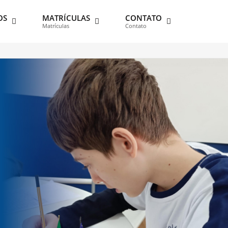
OS
MATRÍCULAS
CONTATO
Matrículas
Contato