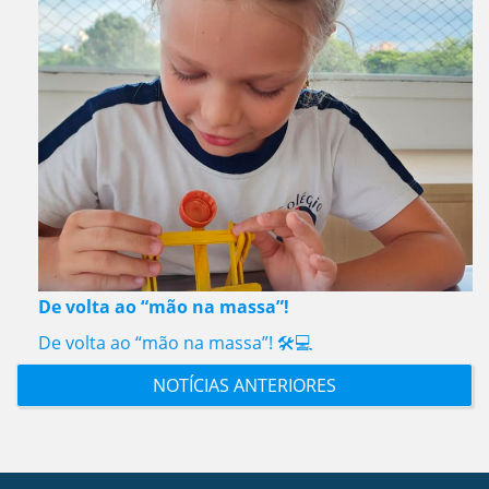
De volta ao “mão na massa”!
De volta ao “mão na massa”! 🛠️💻
NOTÍCIAS ANTERIORES