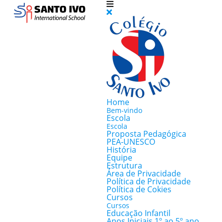
Home
Bem-vindo
Escola
Escola
Proposta Pedagógica
PEA-UNESCO
História
Equipe
Estrutura
Área de Privacidade
Política de Privacidade
Política de Cokies
Cursos
Cursos
Educação Infantil
Anos Iniciais 1º ao 5º ano