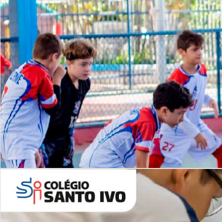
Lista de vídeos
NOSSO
CANAL
Desafios | Saiba mais