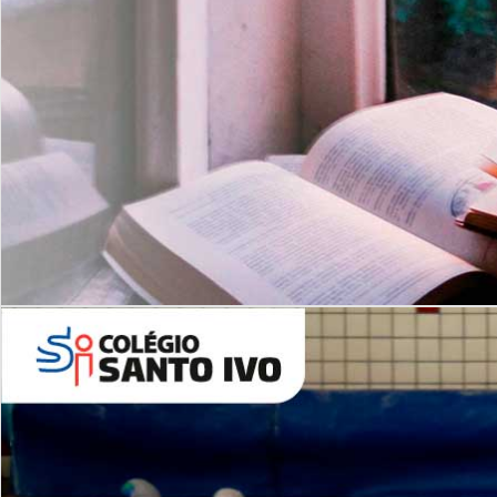
Com imersão Bilingue - Anos
Finais
6º AO 9º ANO FUNDAMENTAL
I
nglês: Turmas Reduzidas
(Proficiência)
Leituras Literárias
ALUNOS NOVOS
Entre em Contato
Agende uma Visita