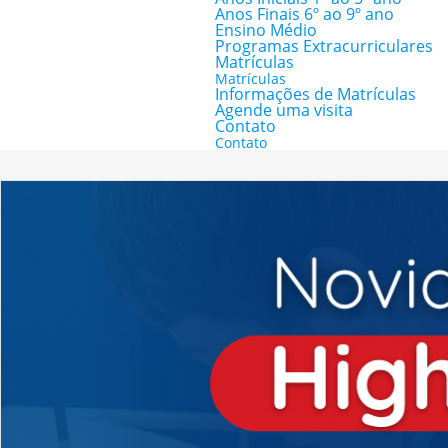
Anos Finais 6º ao 9º ano
Ensino Médio
Programas Extracurriculares
Matrículas
Matrículas
Informações de Matrículas
Agende uma visita
Contato
Contato