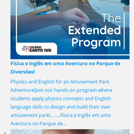
Física e Inglês em uma Aventura no Parque de
Diversões!
Physics and English for an Amusement Park
Adventure!Join our hands-on program where
students apply physics concepts and English
language skills to design and build their own
amusement park!……..Física e Inglês em uma
Aventura no Parque de...