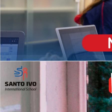
ENSINO
MÉDIO
Opção de H
igh School
Dupla Diplomação
Matrículas Abertas 2026
2º AO 5º ANO FUNDAMENTAL
I
nglês todos os dias
Programas Extracurricular
es