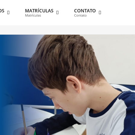
OS
MATRÍCULAS
CONTATO
Matrículas
Contato