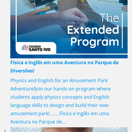
Física e Inglês em uma Aventura no Parque de
Diversões!
Physics and English for an Amusement Park
Adventure!Join our hands-on program where
students apply physics concepts and English
language skills to design and build their own
amusement park!……..Física e Inglês em uma
Aventura no Parque de...