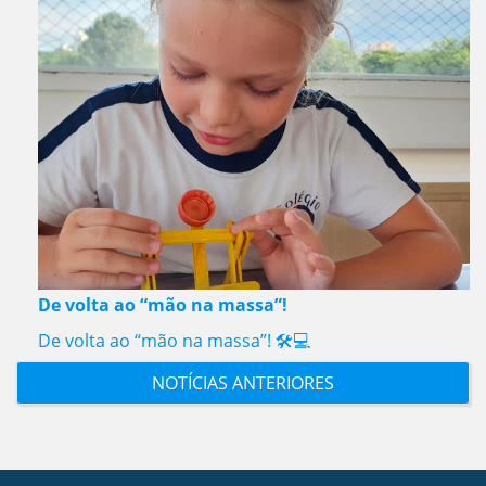
De volta ao “mão na massa”!
De volta ao “mão na massa”! 🛠️💻
NOTÍCIAS ANTERIORES