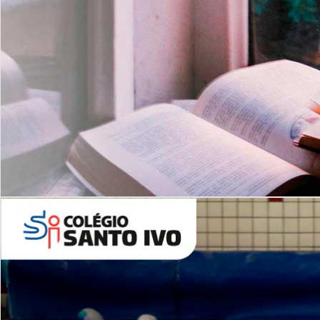
Com imersão Bilingue - Anos
Finais
6º AO 9º ANO FUNDAMENTAL
I
nglês: Turmas Reduzidas
(Proficiência)
Leituras Literárias
ALUNOS NOVOS
Entre em Contato
Agende uma Visita