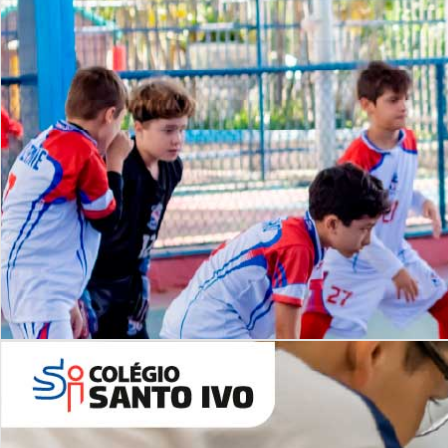
Lista de vídeos
NOSSO
CANAL
Desafios | Saiba mais