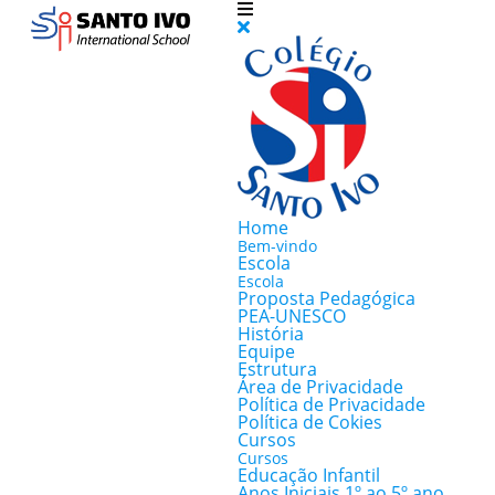
Home
Bem-vindo
Escola
Escola
Proposta Pedagógica
PEA-UNESCO
História
Equipe
Estrutura
Área de Privacidade
Política de Privacidade
Política de Cokies
Cursos
Cursos
Educação Infantil
Anos Iniciais 1º ao 5º ano