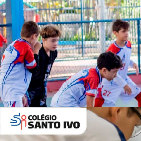
Lista de vídeos
NOSSO
CANAL
Desafios | Saiba mais