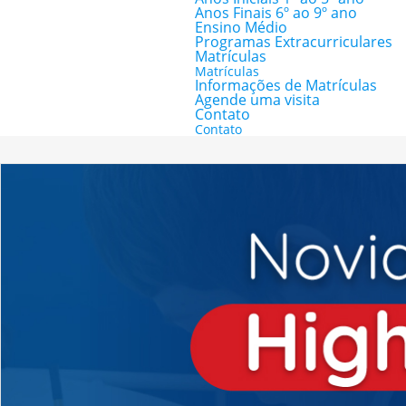
Anos Finais 6º ao 9º ano
Ensino Médio
Programas Extracurriculares
Matrículas
Matrículas
Informações de Matrículas
Agende uma visita
Contato
Contato