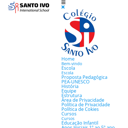
Home
Bem-vindo
Escola
Escola
Proposta Pedagógica
PEA-UNESCO
História
Equipe
Estrutura
Área de Privacidade
Política de Privacidade
Política de Cokies
Cursos
Cursos
Educação Infantil
Anos Iniciais 1º ao 5º ano