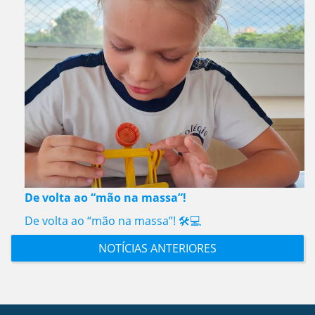
De volta ao “mão na massa”!
De volta ao “mão na massa”! 🛠️💻
NOTÍCIAS ANTERIORES