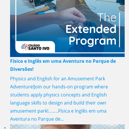
Física e Inglês em uma Aventura no Parque de
Diversões!
Physics and English for an Amusement Park
Adventure!Join our hands-on program where
students apply physics concepts and English
language skills to design and build their own
amusement park!……..Física e Inglês em uma
Aventura no Parque de...