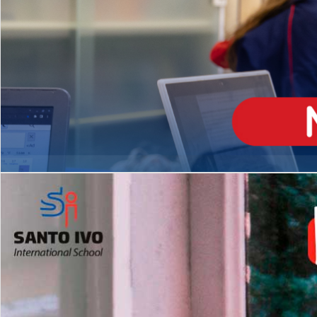
ENSINO
MÉDIO
Opção de H
igh School
Dupla Diplomação
Matrículas Abertas 2026
2º AO 5º ANO FUNDAMENTAL
I
nglês todos os dias
Programas Extracurricular
es