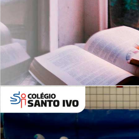
Com imersão Bilingue - Anos
Finais
6º AO 9º ANO FUNDAMENTAL
I
nglês: Turmas Reduzidas
(Proficiência)
Leituras Literárias
ALUNOS NOVOS
Entre em Contato
Agende uma Visita