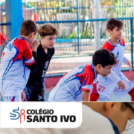
Lista de vídeos
NOSSO
CANAL
Desafios | Saiba mais