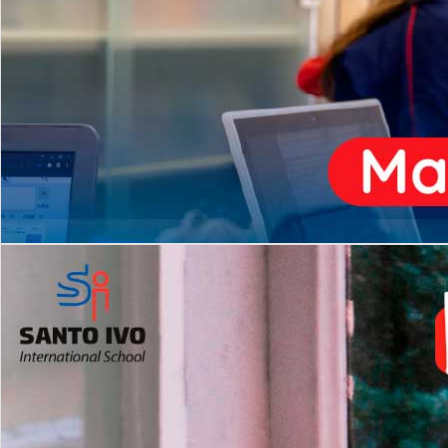
ENSINO
MÉDIO
Opção de H
igh School
Dupla Diplomação
Matrículas Abertas 2026
2º AO 5º ANO FUNDAMENTAL
I
nglês todos os dias
Programas Extracurricular
es