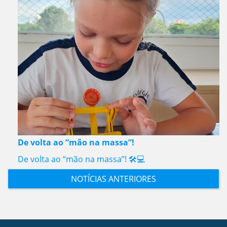
De volta ao “mão na massa”!
De volta ao “mão na massa”! 🛠️💻
NOTÍCIAS ANTERIORES