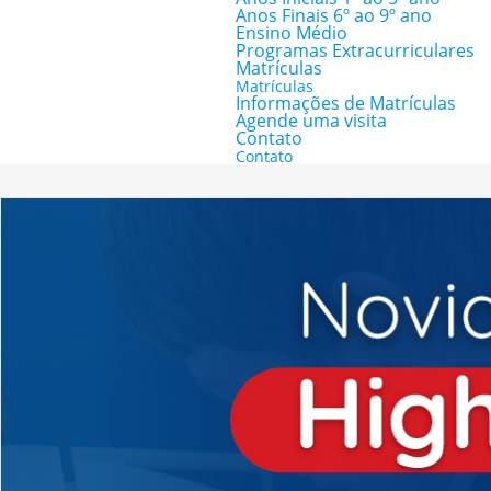
Anos Finais 6º ao 9º ano
Ensino Médio
Programas Extracurriculares
Matrículas
Matrículas
Informações de Matrículas
Agende uma visita
Contato
Contato