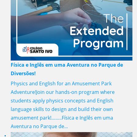
Física e Inglês em uma Aventura no Parque de
Diversões!
Physics and English for an Amusement Park
Adventure!Join our hands-on program where
students apply physics concepts and English
language skills to design and build their own
amusement park!……..Física e Inglês em uma
Aventura no Parque de...