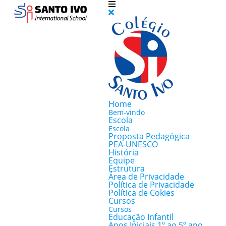
Home
Bem-vindo
Escola
Escola
Proposta Pedagógica
PEA-UNESCO
História
Equipe
Estrutura
Área de Privacidade
Política de Privacidade
Política de Cokies
Cursos
Cursos
Educação Infantil
Anos Iniciais 1º ao 5º ano