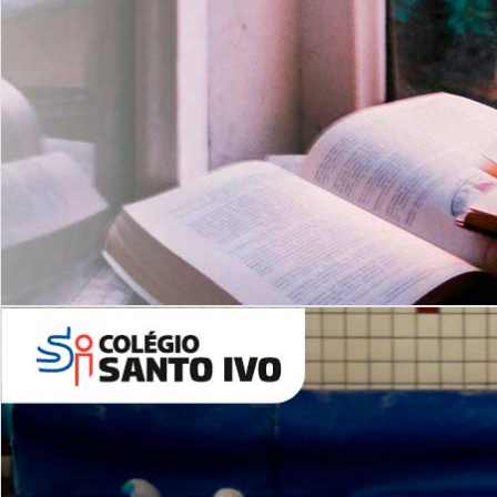
Com imersão Bilingue - Anos
Finais
6º AO 9º ANO FUNDAMENTAL
I
nglês: Turmas Reduzidas
(Proficiência)
Leituras Literárias
ALUNOS NOVOS
Entre em Contato
Agende uma Visita