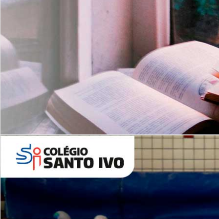
Com imersão Bilingue - Anos
Finais
6º AO 9º ANO FUNDAMENTAL
I
nglês: Turmas Reduzidas
(Proficiência)
Leituras Literárias
ALUNOS NOVOS
Entre em Contato
Agende uma Visita