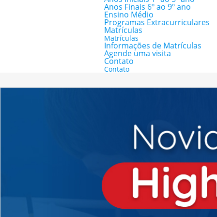
Anos Finais 6º ao 9º ano
Ensino Médio
Programas Extracurriculares
Matrículas
Matrículas
Informações de Matrículas
Agende uma visita
Contato
Contato