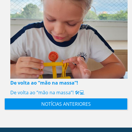
De volta ao “mão na massa”!
De volta ao “mão na massa”! 🛠️💻
NOTÍCIAS ANTERIORES