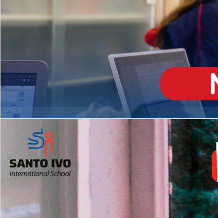
ENSINO
MÉDIO
Opção de H
igh School
Dupla Diplomação
Matrículas Abertas 2026
2º AO 5º ANO FUNDAMENTAL
I
nglês todos os dias
Programas Extracurricular
es