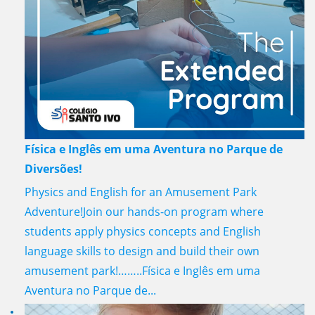
Física e Inglês em uma Aventura no Parque de
Diversões!
Physics and English for an Amusement Park
Adventure!Join our hands-on program where
students apply physics concepts and English
language skills to design and build their own
amusement park!……..Física e Inglês em uma
Aventura no Parque de...