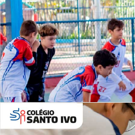
Lista de vídeos
NOSSO
CANAL
Desafios | Saiba mais