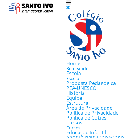
Home
Bem-vindo
Escola
Escola
Proposta Pedagógica
PEA-UNESCO
História
Equipe
Estrutura
Área de Privacidade
Política de Privacidade
Política de Cokies
Cursos
Cursos
Educação Infantil
Anos Iniciais 1º ao 5º ano