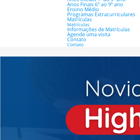
Anos Finais 6º ao 9º ano
Ensino Médio
Programas Extracurriculares
Matrículas
Matrículas
Informações de Matrículas
Agende uma visita
Contato
Contato