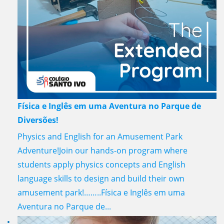
Física e Inglês em uma Aventura no Parque de
Diversões!
Physics and English for an Amusement Park
Adventure!Join our hands-on program where
students apply physics concepts and English
language skills to design and build their own
amusement park!……..Física e Inglês em uma
Aventura no Parque de...