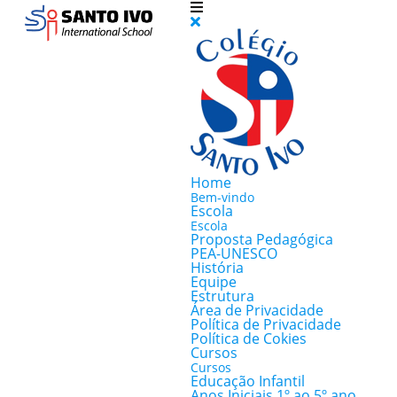
Home
Bem-vindo
Escola
Escola
Proposta Pedagógica
PEA-UNESCO
História
Equipe
Estrutura
Área de Privacidade
Política de Privacidade
Política de Cokies
Cursos
Cursos
Educação Infantil
Anos Iniciais 1º ao 5º ano