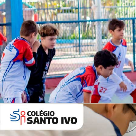
Lista de vídeos
NOSSO
CANAL
Desafios | Saiba mais