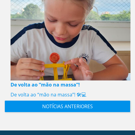
De volta ao “mão na massa”!
De volta ao “mão na massa”! 🛠️💻
NOTÍCIAS ANTERIORES