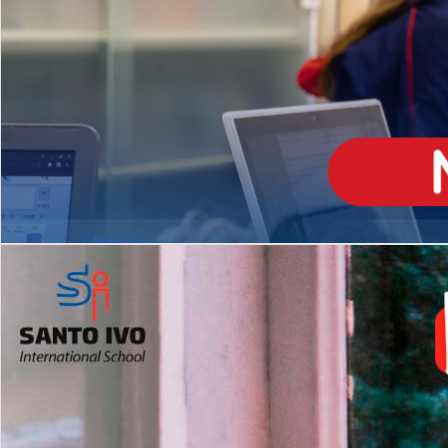
ENSINO
MÉDIO
Opção de H
igh School
Dupla Diplomação
Matrículas Abertas 2026
2º AO 5º ANO FUNDAMENTAL
I
nglês todos os dias
Programas Extracurricular
es