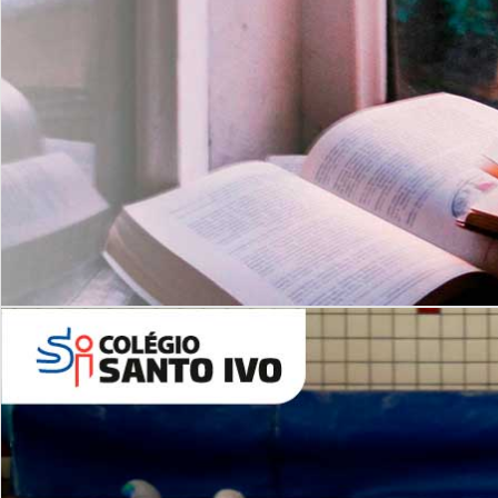
Com imersão Bilingue - Anos
Finais
6º AO 9º ANO FUNDAMENTAL
I
nglês: Turmas Reduzidas
(Proficiência)
Leituras Literárias
ALUNOS NOVOS
Entre em Contato
Agende uma Visita