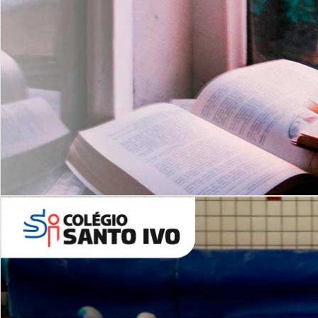
Com imersão Bilingue - Anos
Finais
6º AO 9º ANO FUNDAMENTAL
I
nglês: Turmas Reduzidas
(Proficiência)
Leituras Literárias
ALUNOS NOVOS
Entre em Contato
Agende uma Visita