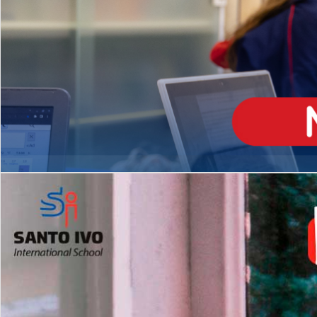
ENSINO
MÉDIO
Opção de H
igh School
Dupla Diplomação
Matrículas Abertas 2026
2º AO 5º ANO FUNDAMENTAL
I
nglês todos os dias
Programas Extracurricular
es