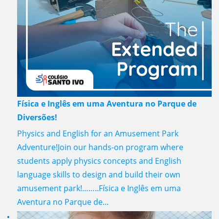
Física e Inglês em uma Aventura no Parque de
Diversões!
Physics and English for an Amusement Park
Adventure!Join our hands-on program where
students apply physics concepts and English
language skills to design and build their own
amusement park!……..Física e Inglês em uma
Aventura no Parque de...