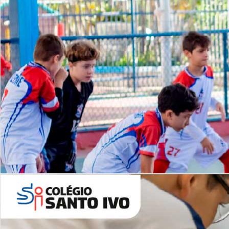
Lista de vídeos
NOSSO
CANAL
Desafios | Saiba mais