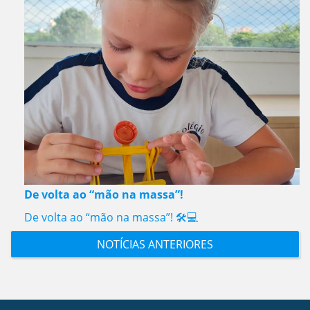
De volta ao “mão na massa”!
De volta ao “mão na massa”! 🛠️💻
NOTÍCIAS ANTERIORES