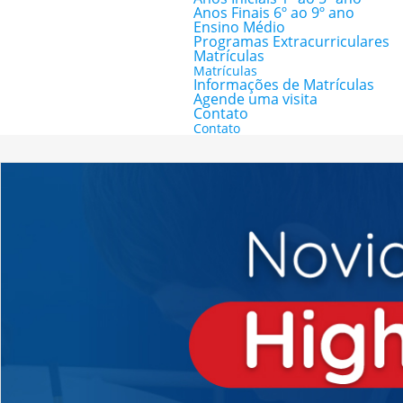
Anos Finais 6º ao 9º ano
Ensino Médio
Programas Extracurriculares
Matrículas
Matrículas
Informações de Matrículas
Agende uma visita
Contato
Contato