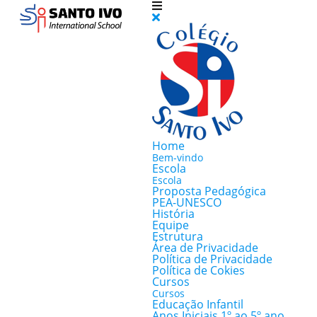
Home
Bem-vindo
Escola
Escola
Proposta Pedagógica
PEA-UNESCO
História
Equipe
Estrutura
Área de Privacidade
Política de Privacidade
Política de Cokies
Cursos
Cursos
Educação Infantil
Anos Iniciais 1º ao 5º ano