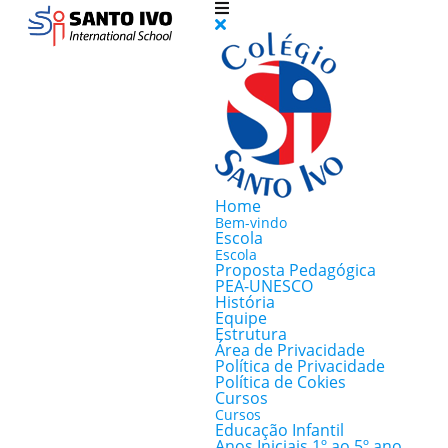
Home
Bem-vindo
Escola
Escola
Proposta Pedagógica
PEA-UNESCO
História
Equipe
Estrutura
Área de Privacidade
Política de Privacidade
Política de Cokies
Cursos
Cursos
Educação Infantil
Anos Iniciais 1º ao 5º ano