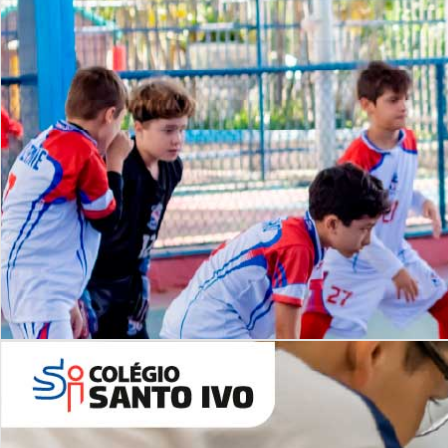
Lista de vídeos
NOSSO
CANAL
Desafios | Saiba mais