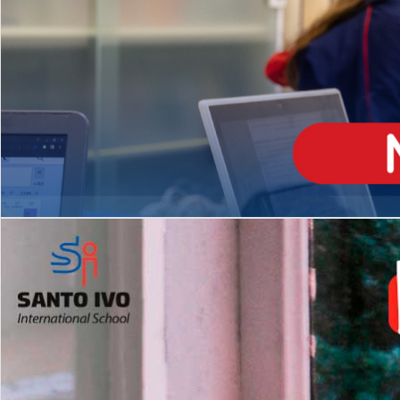
ENSINO
MÉDIO
Opção de H
igh School
Dupla Diplomação
Matrículas Abertas 2026
2º AO 5º ANO FUNDAMENTAL
I
nglês todos os dias
Programas Extracurricular
es