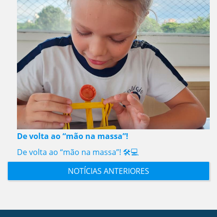
De volta ao “mão na massa”!
De volta ao “mão na massa”! 🛠️💻
NOTÍCIAS ANTERIORES