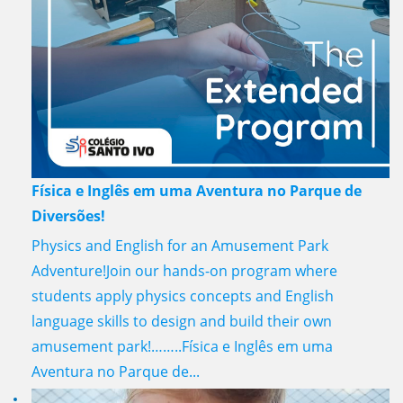
Física e Inglês em uma Aventura no Parque de
Diversões!
Physics and English for an Amusement Park
Adventure!Join our hands-on program where
students apply physics concepts and English
language skills to design and build their own
amusement park!……..Física e Inglês em uma
Aventura no Parque de...