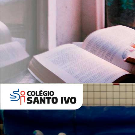
Com imersão Bilingue - Anos
Finais
6º AO 9º ANO FUNDAMENTAL
I
nglês: Turmas Reduzidas
(Proficiência)
Leituras Literárias
ALUNOS NOVOS
Entre em Contato
Agende uma Visita