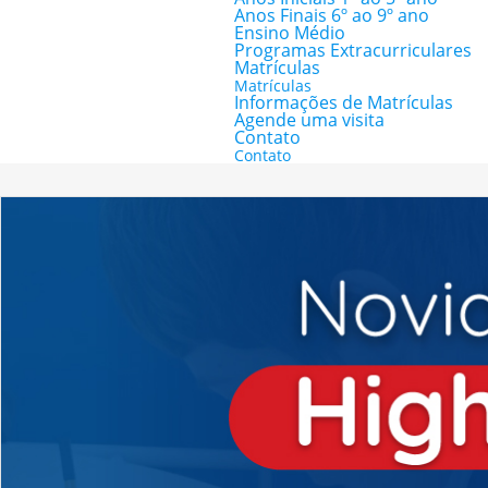
Anos Finais 6º ao 9º ano
Ensino Médio
Programas Extracurriculares
Matrículas
Matrículas
Informações de Matrículas
Agende uma visita
Contato
Contato