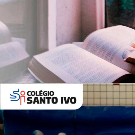
Com imersão Bilingue - Anos
Finais
6º AO 9º ANO FUNDAMENTAL
I
nglês: Turmas Reduzidas
(Proficiência)
Leituras Literárias
ALUNOS NOVOS
Entre em Contato
Agende uma Visita