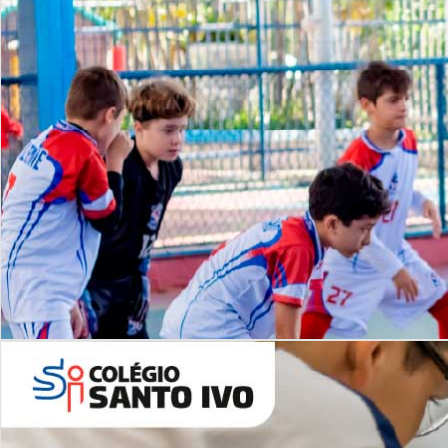
Lista de vídeos
NOSSO
CANAL
Desafios | Saiba mais