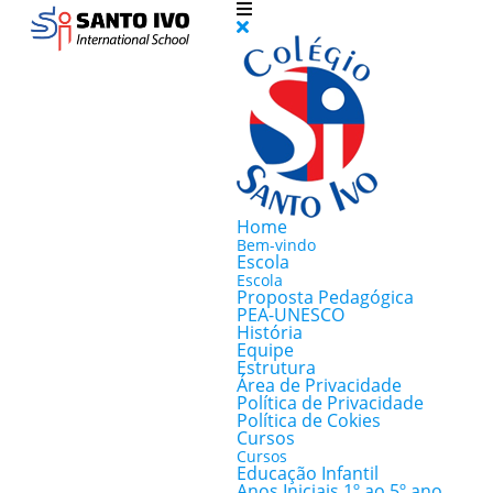
Home
Bem-vindo
Escola
Escola
Proposta Pedagógica
PEA-UNESCO
História
Equipe
Estrutura
Área de Privacidade
Política de Privacidade
Política de Cokies
Cursos
Cursos
Educação Infantil
Anos Iniciais 1º ao 5º ano