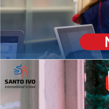
ENSINO
MÉDIO
Opção de H
igh School
Dupla Diplomação
Matrículas Abertas 2026
2º AO 5º ANO FUNDAMENTAL
I
nglês todos os dias
Programas Extracurricular
es