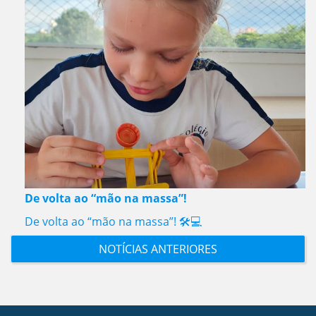
De volta ao “mão na massa”!
De volta ao “mão na massa”! 🛠️💻
NOTÍCIAS ANTERIORES