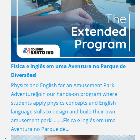
Física e Inglês em uma Aventura no Parque de
Diversões!
Physics and English for an Amusement Park
Adventure!Join our hands-on program where
students apply physics concepts and English
language skills to design and build their own
amusement park!……..Física e Inglês em uma
Aventura no Parque de...