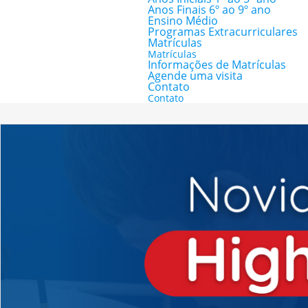
Anos Finais 6º ao 9º ano
Ensino Médio
Programas Extracurriculares
Matrículas
Matrículas
Informações de Matrículas
Agende uma visita
Contato
Contato