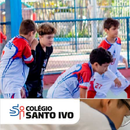
Lista de vídeos
NOSSO
CANAL
Desafios | Saiba mais