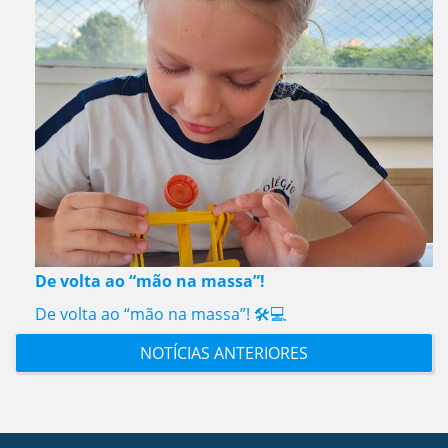
De volta ao “mão na massa”!
De volta ao “mão na massa”! 🛠️💻
NOTÍCIAS ANTERIORES