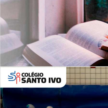
Com imersão Bilingue - Anos
Finais
6º AO 9º ANO FUNDAMENTAL
I
nglês: Turmas Reduzidas
(Proficiência)
Leituras Literárias
ALUNOS NOVOS
Entre em Contato
Agende uma Visita