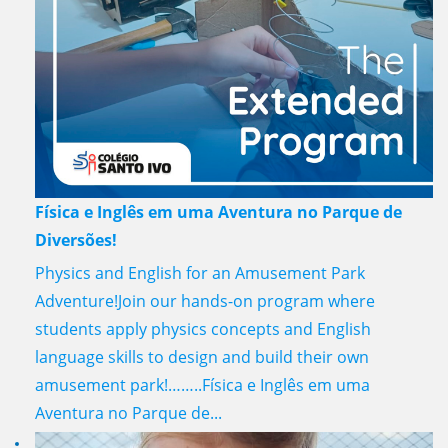
Física e Inglês em uma Aventura no Parque de
Diversões!
Physics and English for an Amusement Park
Adventure!Join our hands-on program where
students apply physics concepts and English
language skills to design and build their own
amusement park!……..Física e Inglês em uma
Aventura no Parque de...