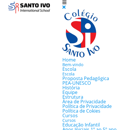
Home
Bem-vindo
Escola
Escola
Proposta Pedagógica
PEA-UNESCO
História
Equipe
Estrutura
Área de Privacidade
Política de Privacidade
Política de Cokies
Cursos
Cursos
Educação Infantil
Anos Iniciais 1º ao 5º ano