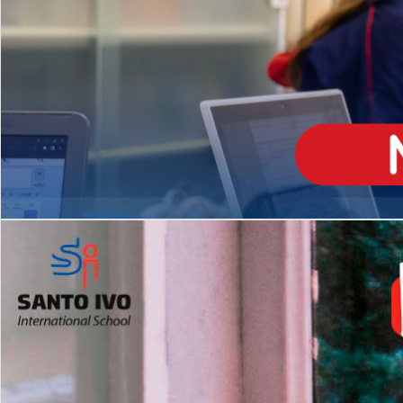
ENSINO
MÉDIO
Opção de H
igh School
Dupla Diplomação
Matrículas Abertas 2026
2º AO 5º ANO FUNDAMENTAL
I
nglês todos os dias
Programas Extracurricular
es