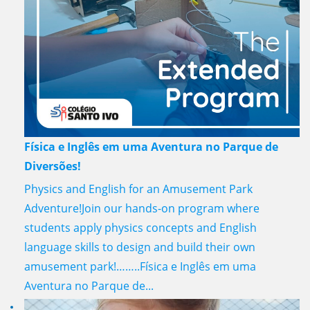
Física e Inglês em uma Aventura no Parque de
Diversões!
Physics and English for an Amusement Park
Adventure!Join our hands-on program where
students apply physics concepts and English
language skills to design and build their own
amusement park!……..Física e Inglês em uma
Aventura no Parque de...