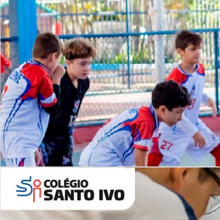
Lista de vídeos
NOSSO
CANAL
Desafios | Saiba mais