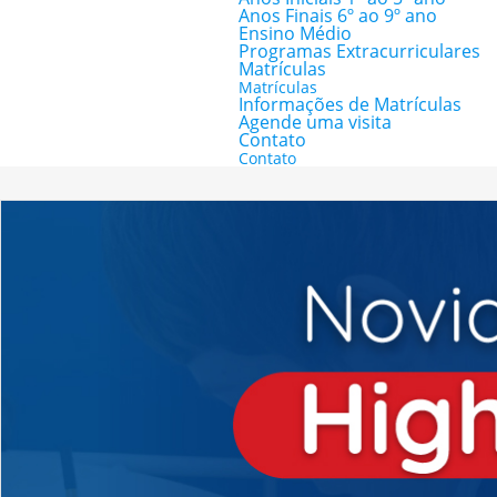
Anos Finais 6º ao 9º ano
Ensino Médio
Programas Extracurriculares
Matrículas
Matrículas
Informações de Matrículas
Agende uma visita
Contato
Contato