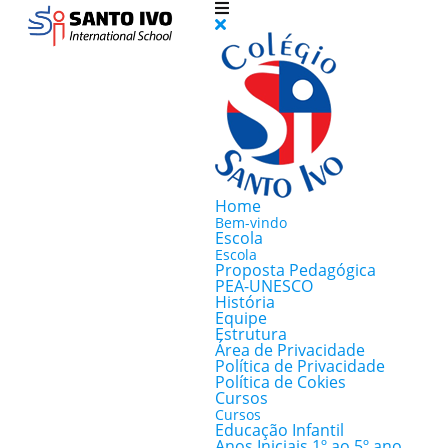
Home
Bem-vindo
Escola
Escola
Proposta Pedagógica
PEA-UNESCO
História
Equipe
Estrutura
Área de Privacidade
Política de Privacidade
Política de Cokies
Cursos
Cursos
Educação Infantil
Anos Iniciais 1º ao 5º ano