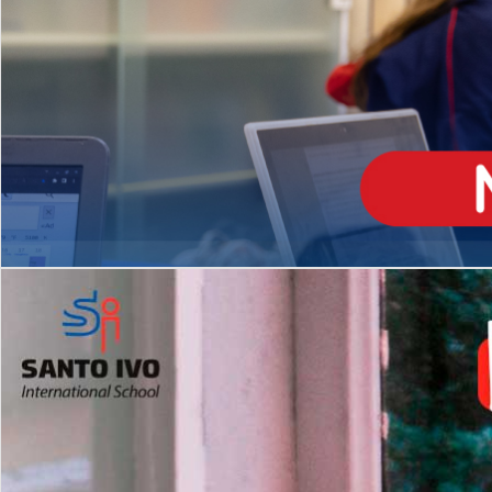
ENSINO
MÉDIO
Opção de H
igh School
Dupla Diplomação
Matrículas Abertas 2026
2º AO 5º ANO FUNDAMENTAL
I
nglês todos os dias
Programas Extracurricular
es