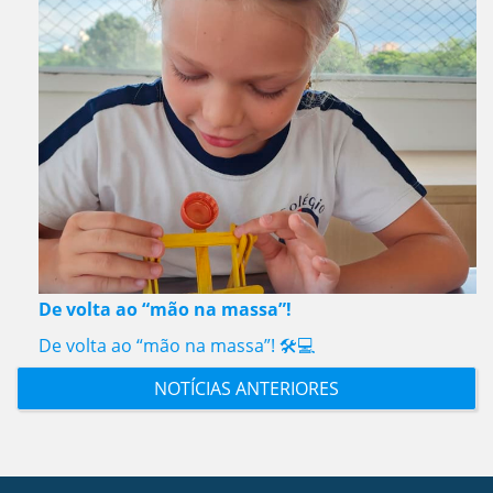
De volta ao “mão na massa”!
De volta ao “mão na massa”! 🛠️💻
NOTÍCIAS ANTERIORES