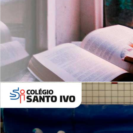
Com imersão Bilingue - Anos
Finais
6º AO 9º ANO FUNDAMENTAL
I
nglês: Turmas Reduzidas
(Proficiência)
Leituras Literárias
ALUNOS NOVOS
Entre em Contato
Agende uma Visita