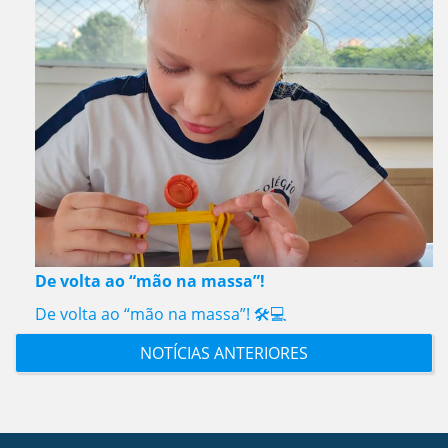
De volta ao “mão na massa”!
De volta ao “mão na massa”! 🛠️💻
NOTÍCIAS ANTERIORES