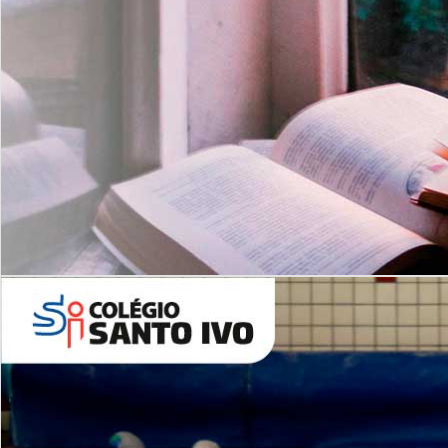
Com imersão Bilingue - Anos
Finais
6º AO 9º ANO FUNDAMENTAL
I
nglês: Turmas Reduzidas
(Proficiência)
Leituras Literárias
ALUNOS NOVOS
Entre em Contato
Agende uma Visita