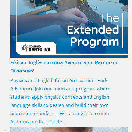
Física e Inglês em uma Aventura no Parque de
Diversões!
Physics and English for an Amusement Park
Adventure!Join our hands-on program where
students apply physics concepts and English
language skills to design and build their own
amusement park!……..Física e Inglês em uma
Aventura no Parque de...