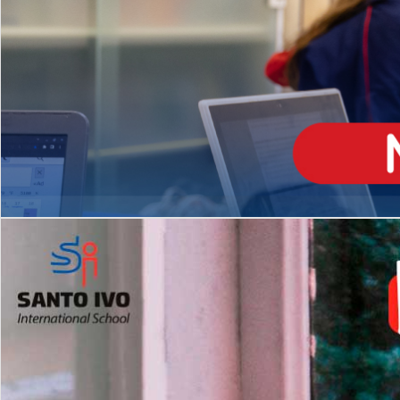
ENSINO
MÉDIO
Opção de H
igh School
Dupla Diplomação
Matrículas Abertas 2026
2º AO 5º ANO FUNDAMENTAL
I
nglês todos os dias
Programas Extracurricular
es