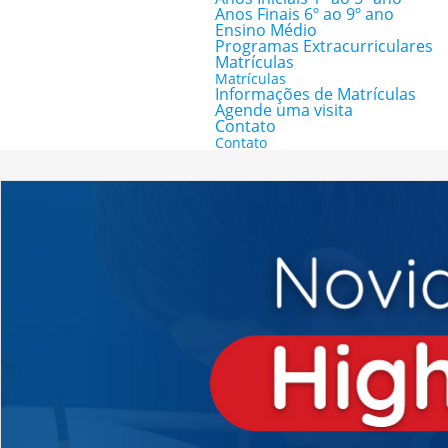
Anos Finais 6º ao 9º ano
Ensino Médio
Programas Extracurriculares
Matrículas
Matrículas
Informações de Matrículas
Agende uma visita
Contato
Contato