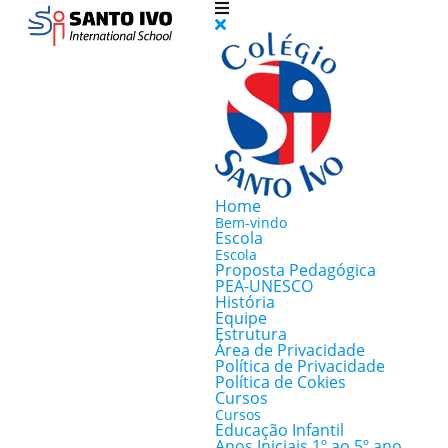
Home
Bem-vindo
Escola
Escola
Proposta Pedagógica
PEA-UNESCO
História
Equipe
Estrutura
Área de Privacidade
Política de Privacidade
Política de Cokies
Cursos
Cursos
Educação Infantil
Anos Iniciais 1º ao 5º ano