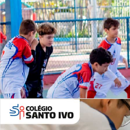
Lista de vídeos
NOSSO
CANAL
Desafios | Saiba mais