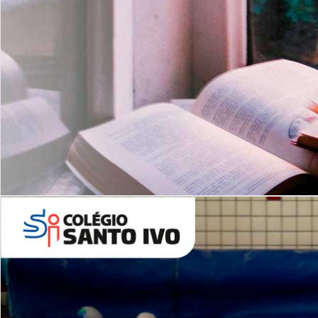
Com imersão Bilingue - Anos
Finais
6º AO 9º ANO FUNDAMENTAL
I
nglês: Turmas Reduzidas
(Proficiência)
Leituras Literárias
ALUNOS NOVOS
Entre em Contato
Agende uma Visita