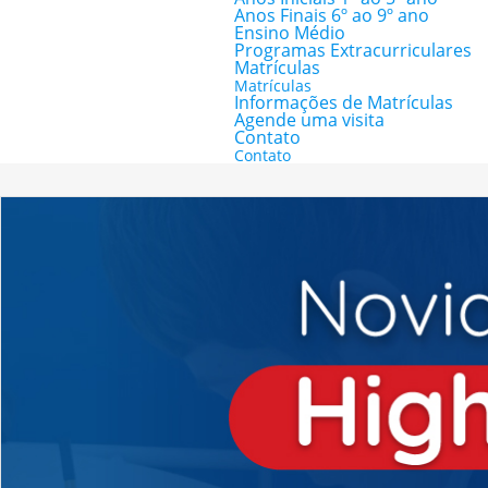
Anos Finais 6º ao 9º ano
Ensino Médio
Programas Extracurriculares
Matrículas
Matrículas
Informações de Matrículas
Agende uma visita
Contato
Contato