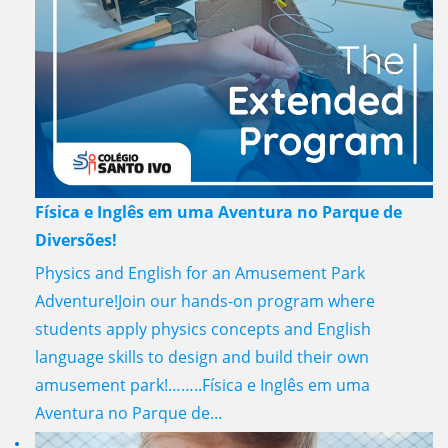
Física e Inglês em uma Aventura no Parque de
Diversões!
Physics and English for an Amusement Park
Adventure!Join our hands-on program where
students apply physics concepts and English
language skills to design and build their own
amusement park!……..Física e Inglês em uma
Aventura no Parque de...