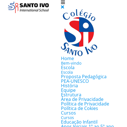
Home
Bem-vindo
Escola
Escola
Proposta Pedagógica
PEA-UNESCO
História
Equipe
Estrutura
Área de Privacidade
Política de Privacidade
Política de Cokies
Cursos
Cursos
Educação Infantil
Anos Iniciais 1º ao 5º ano