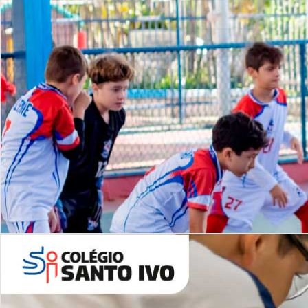
Lista de vídeos
NOSSO
CANAL
Desafios | Saiba mais