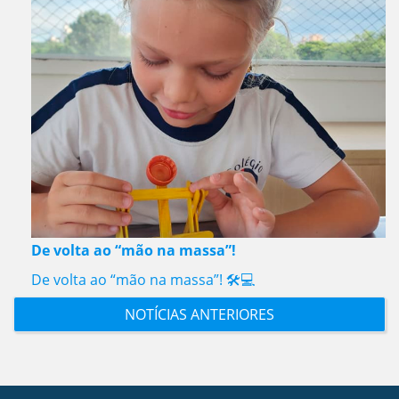
De volta ao “mão na massa”!
De volta ao “mão na massa”! 🛠️💻
NOTÍCIAS ANTERIORES