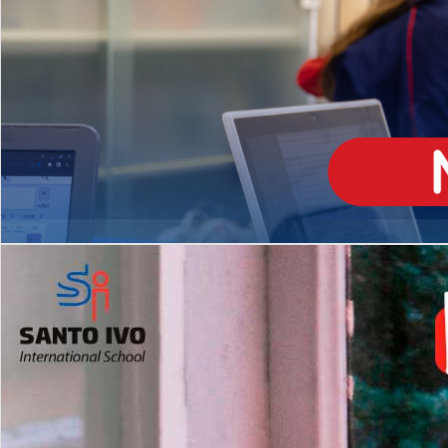
ENSINO
MÉDIO
Opção de H
igh School
Dupla Diplomação
Matrículas Abertas 2026
2º AO 5º ANO FUNDAMENTAL
I
nglês todos os dias
Programas Extracurricular
es