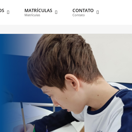
OS
MATRÍCULAS
CONTATO
Matrículas
Contato