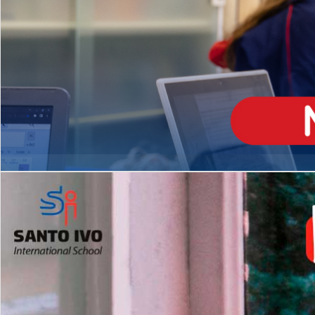
ENSINO
MÉDIO
Opção de H
igh School
Dupla Diplomação
Matrículas Abertas 2026
2º AO 5º ANO FUNDAMENTAL
I
nglês todos os dias
Programas Extracurricular
es