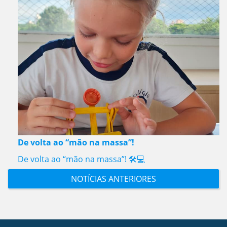
De volta ao “mão na massa”!
De volta ao “mão na massa”! 🛠️💻
NOTÍCIAS ANTERIORES