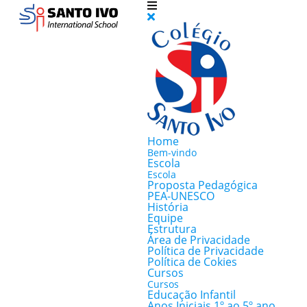
Home
Bem-vindo
Escola
Escola
Proposta Pedagógica
PEA-UNESCO
História
Equipe
Estrutura
Área de Privacidade
Política de Privacidade
Política de Cokies
Cursos
Cursos
Educação Infantil
Anos Iniciais 1º ao 5º ano