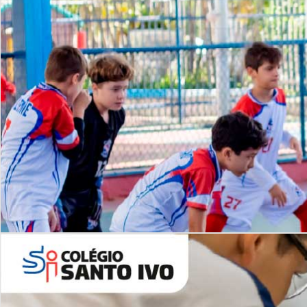
Lista de vídeos
NOSSO
CANAL
Desafios | Saiba mais