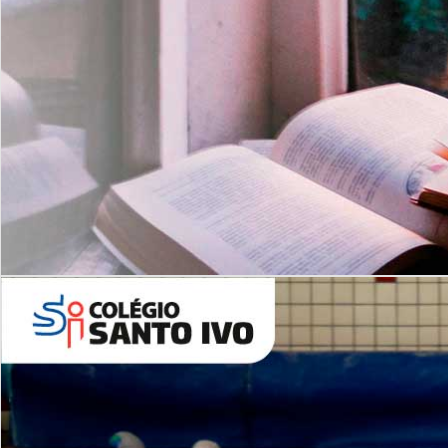
Com imersão Bilingue - Anos
Finais
6º AO 9º ANO FUNDAMENTAL
I
nglês: Turmas Reduzidas
(Proficiência)
Leituras Literárias
ALUNOS NOVOS
Entre em Contato
Agende uma Visita