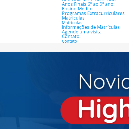
Anos Finais 6º ao 9º ano
Ensino Médio
Programas Extracurriculares
Matrículas
Matrículas
Informações de Matrículas
Agende uma visita
Contato
Contato