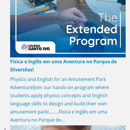
Física e Inglês em uma Aventura no Parque de
Diversões!
Physics and English for an Amusement Park
Adventure!Join our hands-on program where
students apply physics concepts and English
language skills to design and build their own
amusement park!……..Física e Inglês em uma
Aventura no Parque de...