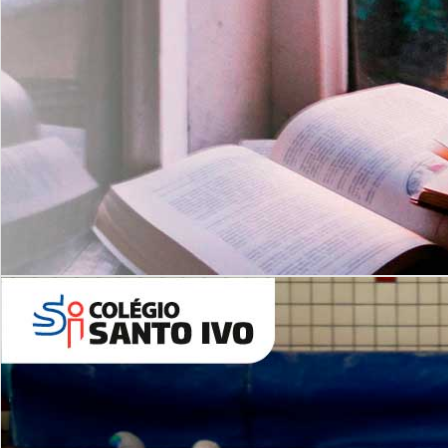
Com imersão Bilingue - Anos
Finais
6º AO 9º ANO FUNDAMENTAL
I
nglês: Turmas Reduzidas
(Proficiência)
Leituras Literárias
ALUNOS NOVOS
Entre em Contato
Agende uma Visita