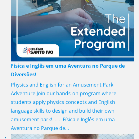
Física e Inglês em uma Aventura no Parque de
Diversões!
Physics and English for an Amusement Park
Adventure!Join our hands-on program where
students apply physics concepts and English
language skills to design and build their own
amusement park!……..Física e Inglês em uma
Aventura no Parque de...