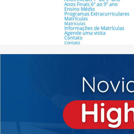
Anos Finais 6º ao 9º ano
Ensino Médio
Programas Extracurriculares
Matrículas
Matrículas
Informações de Matrículas
Agende uma visita
Contato
Contato