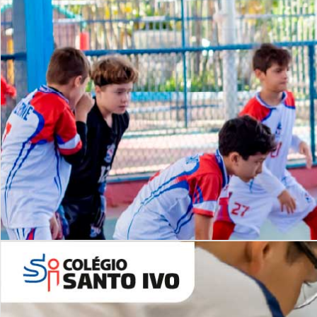
Lista de vídeos
NOSSO
CANAL
Desafios | Saiba mais