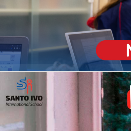
ENSINO
MÉDIO
Opção de H
igh School
Dupla Diplomação
Matrículas Abertas 2026
2º AO 5º ANO FUNDAMENTAL
I
nglês todos os dias
Programas Extracurricular
es