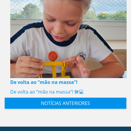
De volta ao “mão na massa”!
De volta ao “mão na massa”! 🛠️💻
NOTÍCIAS ANTERIORES