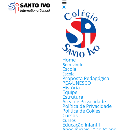
Home
Bem-vindo
Escola
Escola
Proposta Pedagógica
PEA-UNESCO
História
Equipe
Estrutura
Área de Privacidade
Política de Privacidade
Política de Cokies
Cursos
Cursos
Educação Infantil
Anos Iniciais 1º ao 5º ano