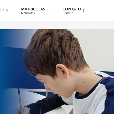
OS
MATRÍCULAS
CONTATO
Matrículas
Contato