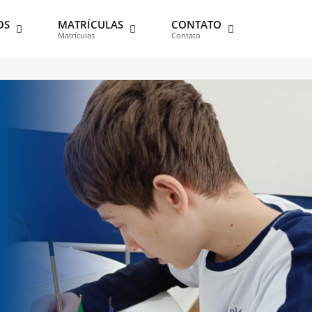
OS
MATRÍCULAS
CONTATO
Matrículas
Contato