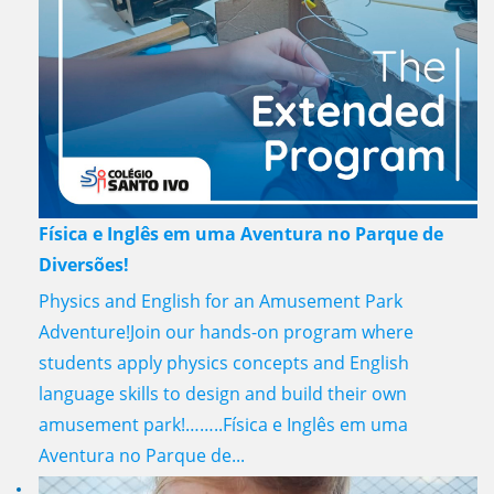
Física e Inglês em uma Aventura no Parque de
Diversões!
Physics and English for an Amusement Park
Adventure!Join our hands-on program where
students apply physics concepts and English
language skills to design and build their own
amusement park!……..Física e Inglês em uma
Aventura no Parque de...