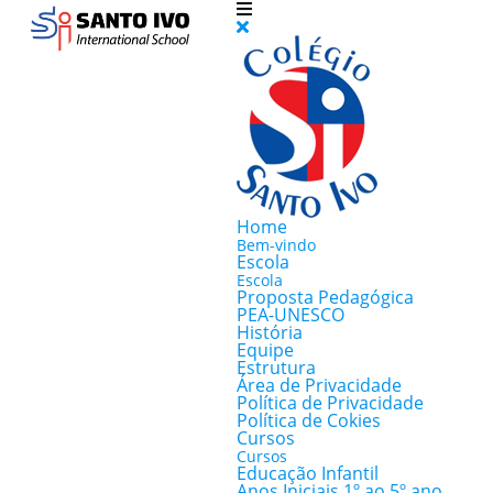
Home
Bem-vindo
Escola
Escola
Proposta Pedagógica
PEA-UNESCO
História
Equipe
Estrutura
Área de Privacidade
Política de Privacidade
Política de Cokies
Cursos
Cursos
Educação Infantil
Anos Iniciais 1º ao 5º ano