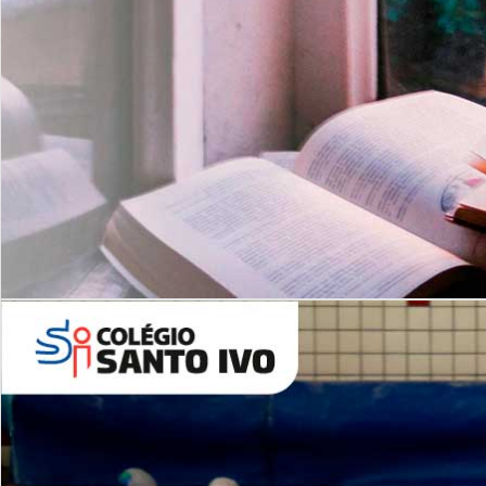
Com imersão Bilingue - Anos
Finais
6º AO 9º ANO FUNDAMENTAL
I
nglês: Turmas Reduzidas
(Proficiência)
Leituras Literárias
ALUNOS NOVOS
Entre em Contato
Agende uma Visita