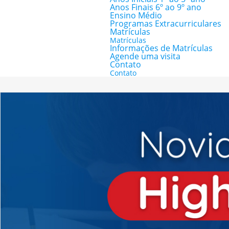
Anos Finais 6º ao 9º ano
Ensino Médio
Programas Extracurriculares
Matrículas
Matrículas
Informações de Matrículas
Agende uma visita
Contato
Contato