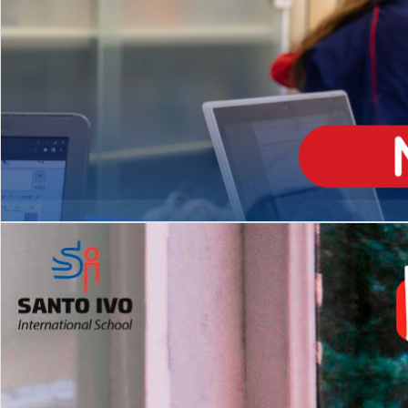
ENSINO
MÉDIO
Opção de H
igh School
Dupla Diplomação
Matrículas Abertas 2026
2º AO 5º ANO FUNDAMENTAL
I
nglês todos os dias
Programas Extracurricular
es