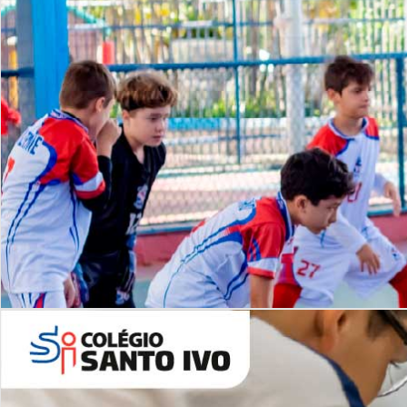
Lista de vídeos
NOSSO
CANAL
Desafios | Saiba mais