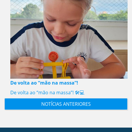
De volta ao “mão na massa”!
De volta ao “mão na massa”! 🛠️💻
NOTÍCIAS ANTERIORES